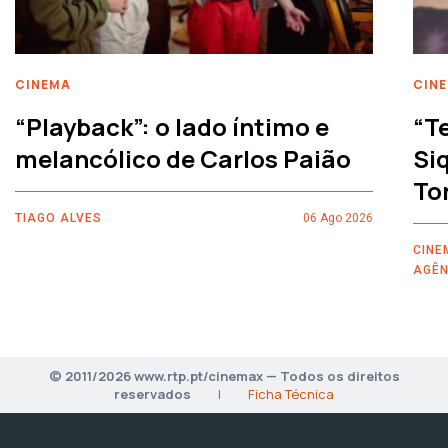
CINEMA
CIN
“Playback”: o lado íntimo e
“T
melancólico de Carlos Paião
Siq
To
TIAGO ALVES
06 Ago 2026
CINE
AGÊN
© 2011/2026 www.rtp.pt/cinemax — Todos os direitos
reservados
|
Ficha Técnica