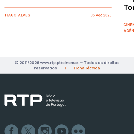
To
TIAGO ALVES
06 Ago 2026
CINE
AGÊN
© 2011/2026 www.rtp.pt/cinemax — Todos os direitos
reservados
|
Ficha Técnica