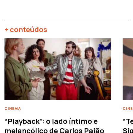
+ conteúdos
CINEMA
CIN
“Playback”: o lado íntimo e
“T
melancólico de Carlos Paião
Siq