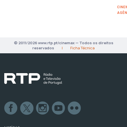
CINE
AGÊN
© 2011/2026 www.rtp.pt/cinemax — Todos os direitos
reservados
|
Ficha Técnica