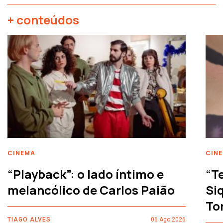
+ conteúdos
CINEMA
CIN
“Playback”: o lado íntimo e
“T
melancólico de Carlos Paião
Siq
To
TIAGO ALVES
06 Ago 2026