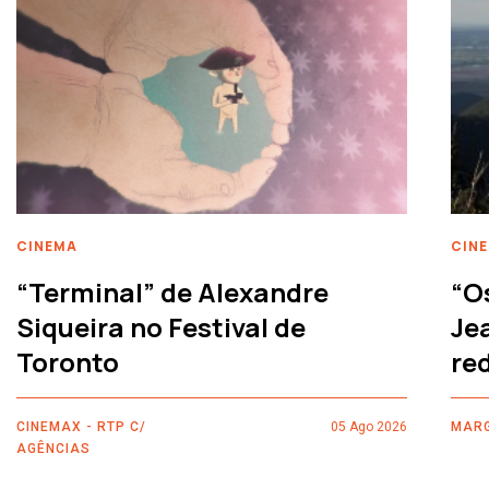
CINEMA
CIN
“Terminal” de Alexandre
“O
Siqueira no Festival de
Je
Toronto
re
CINEMAX - RTP C/
05 Ago 2026
MARG
AGÊNCIAS