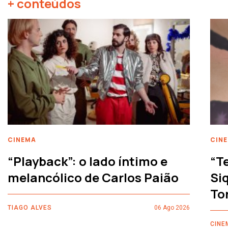
+ conteúdos
CINEMA
CIN
“Playback”: o lado íntimo e
“T
melancólico de Carlos Paião
Siq
To
TIAGO ALVES
06 Ago 2026
CINE