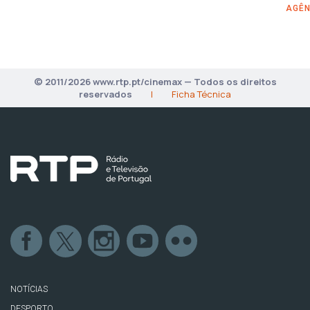
AGÊN
© 2011/2026 www.rtp.pt/cinemax — Todos os direitos
reservados
|
Ficha Técnica
NOTÍCIAS
DESPORTO