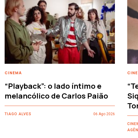
CINEMA
CIN
“Playback”: o lado íntimo e
“T
melancólico de Carlos Paião
Siq
To
TIAGO ALVES
06 Ago 2026
CINE
AGÊN