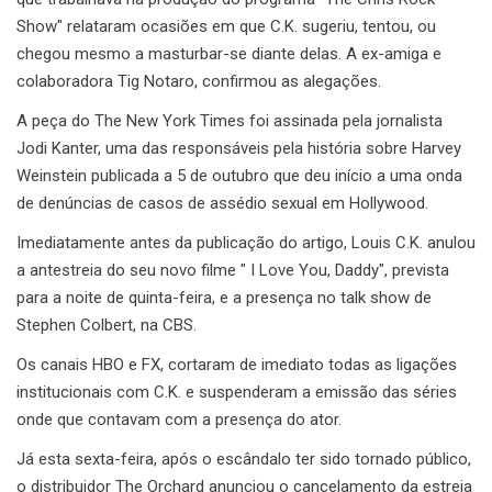
Show" relataram ocasiões em que C.K. sugeriu, tentou, ou
chegou mesmo a masturbar-se diante delas. A ex-amiga e
colaboradora Tig Notaro, confirmou as alegações.
A peça do The New York Times foi assinada pela jornalista
Jodi Kanter, uma das responsáveis pela história sobre Harvey
Weinstein publicada a 5 de outubro que deu início a uma onda
de denúncias de casos de assédio sexual em Hollywood.
Imediatamente antes da publicação do artigo, Louis C.K. anulou
a antestreia do seu novo filme " I Love You, Daddy", prevista
para a noite de quinta-feira, e a presença no talk show de
Stephen Colbert, na CBS.
Os canais HBO e FX, cortaram de imediato todas as ligações
institucionais com C.K. e suspenderam a emissão das séries
onde que contavam com a presença do ator.
Já esta sexta-feira, após o escândalo ter sido tornado público,
o distribuidor The Orchard anunciou o cancelamento da estreia