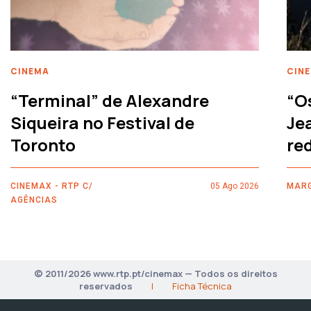
CINEMA
CIN
“Terminal” de Alexandre
“O
Siqueira no Festival de
Je
Toronto
re
CINEMAX - RTP C/
05 Ago 2026
MARG
AGÊNCIAS
© 2011/2026 www.rtp.pt/cinemax — Todos os direitos
reservados
|
Ficha Técnica