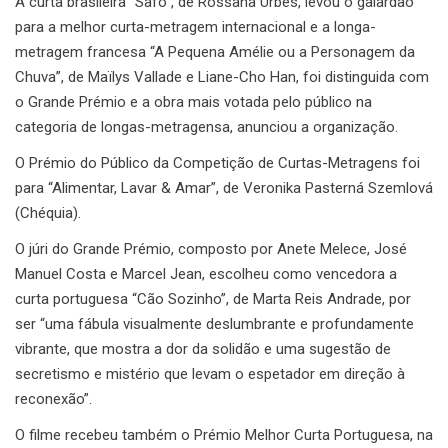
A curta brasileira “Safo”, de Rossana Urbes, levou o galardão
para a melhor curta-metragem internacional e a longa-
metragem francesa “A Pequena Amélie ou a Personagem da
Chuva”, de Maïlys Vallade e Liane-Cho Han, foi distinguida com
o Grande Prémio e a obra mais votada pelo público na
categoria de longas-metragensa, anunciou a organização.
O Prémio do Público da Competição de Curtas-Metragens foi
para “Alimentar, Lavar & Amar”, de Veronika Pasterná Szemlová
(Chéquia).
O júri do Grande Prémio, composto por Anete Melece, José
Manuel Costa e Marcel Jean, escolheu como vencedora a
curta portuguesa “Cão Sozinho”, de Marta Reis Andrade, por
ser “uma fábula visualmente deslumbrante e profundamente
vibrante, que mostra a dor da solidão e uma sugestão de
secretismo e mistério que levam o espetador em direção à
reconexão”.
O filme recebeu também o Prémio Melhor Curta Portuguesa, na