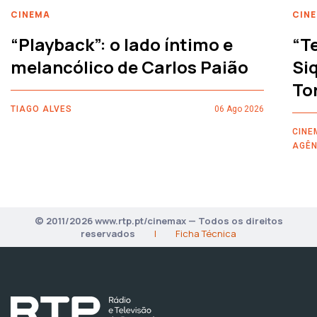
CINEMA
CIN
“Playback”: o lado íntimo e
“T
melancólico de Carlos Paião
Siq
To
TIAGO ALVES
06 Ago 2026
CINE
AGÊN
© 2011/2026 www.rtp.pt/cinemax — Todos os direitos
reservados
|
Ficha Técnica