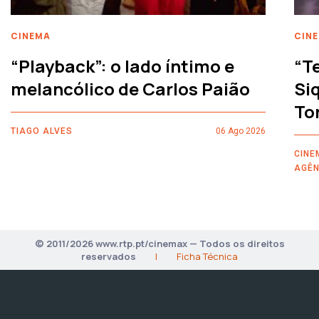
CINEMA
CIN
“Playback”: o lado íntimo e
“T
melancólico de Carlos Paião
Siq
To
TIAGO ALVES
06 Ago 2026
CINE
AGÊN
© 2011/2026 www.rtp.pt/cinemax — Todos os direitos
reservados
|
Ficha Técnica