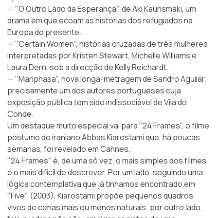
— "O Outro Lado da Esperança", de Aki Kaurismäki, um
drama em que ecoam as histórias dos refugiados na
Europa do presente.
— "Certain Women", histórias cruzadas de três mulheres
interpretadas por Kristen Stewart, Michelle Williams e
Laura Dern, sob a direcção de Kelly Reichardt.
— "Mariphasa", nova longa-metragem de Sandro Aguilar,
precisamente um dos autores portugueses cuja
exposição pública tem sido indissociável de Vila do
Conde.
Um destaque muito especial vai para "24 Frames", o filme
póstumo do iraniano Abbas Kiarostami que, há poucas
semanas, foi revelado em
Cannes
.
"24 Frames" é, de uma só vez, o mais simples dos filmes
e o mais difícil de descrever. Por um lado, seguindo uma
lógica contemplativa que já tinhamos encontrado em
"Five" (2003), Kiarostami propõe pequenos quadros
vivos de cenas mais ou menos naturais; por outro lado,