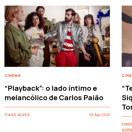
CINEMA
CIN
“Playback”: o lado íntimo e
“T
melancólico de Carlos Paião
Siq
To
TIAGO ALVES
06 Ago 2026
CINE
AGÊN