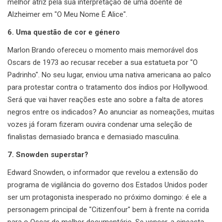
melhor atriz pela sua interpretação de uma doente de
Alzheimer em "O Meu Nome É Alice".
6. Uma questão de cor e género
Marlon Brando ofereceu o momento mais memorável dos
Oscars de 1973 ao recusar receber a sua estatueta por "O
Padrinho". No seu lugar, enviou uma nativa americana ao palco
para protestar contra o tratamento dos índios por Hollywood.
Será que vai haver reações este ano sobre a falta de atores
negros entre os indicados? Ao anunciar as nomeações, muitas
vozes já foram fizeram ouvira condenar uma seleção de
finalistas demasiado branca e demasiado masculina.
7. Snowden superstar?
Edward Snowden, o informador que revelou a extensão do
programa de vigilância do governo dos Estados Unidos poder
ser um protagonista inesperado no próximo domingo: é ele a
personagem principal de "Citizenfour" bem à frente na corrida
para o Oscar de melhor documentário. Se vencer, a cineasta