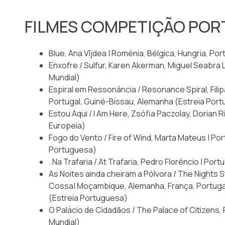
FILMES COMPETIÇÃO PO
Blue, Ana Vîjdea | Roménia, Bélgica, Hungria, Po
Enxofre / Sulfur, Karen Akerman, Miguel Seabra L
Mundial)
Espiral em Ressonância / Resonance Spiral, Filip
Portugal, Guiné-Bissau, Alemanha (Estreia Por
Estou Aqui / I Am Here, Zsófia Paczolay, Dorian Ri
Europeia)
Fogo do Vento / Fire of Wind, Marta Mateus | Por
Portuguesa)
. Na Trafaria / At Trafaria, Pedro Florêncio | Port
As Noites ainda cheiram a Pólvora / The Nights S
Cossa| Moçambique, Alemanha, França, Portugal
(Estreia Portuguesa)
O Palácio de Cidadãos / The Palace of Citizens, R
Mundial)