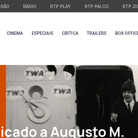
ISÃO
RÁDIO
RTP PLAY
RTP PALCO
RTP ZI
CINEMA
ESPECIAIS
CRITICA
TRAILERS
BOX OFFIC
icado a Augusto M.