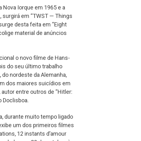
 a Nova Iorque em 1965 e a
a, surgirá em “TWST — Things
urge desta feita em “Eight
olige material de anúncios
ional o novo filme de Hans-
s do seu último trabalho
 do nordeste da Alemanha,
 um dos maiores suicídios em
utor entre outros de “Hitler:
 Doclisboa.
, durante muito tempo ligado
e exibe um dos primeiros filmes
tions, 12 instants d’amour