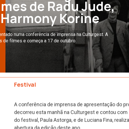
lmes de Radu Jude,
e Harmony Korine
entado numa conferência de imprensa na Culturgest. A
s de filmes e começa a 17 de outubro.
Festival
A conferência de imprensa de apresentação do p
decorreu esta manhã na Culturgest e contou com 
do festival, Paula Astorga, e de Luciana Fina, reali
abertura da edição deste ano.