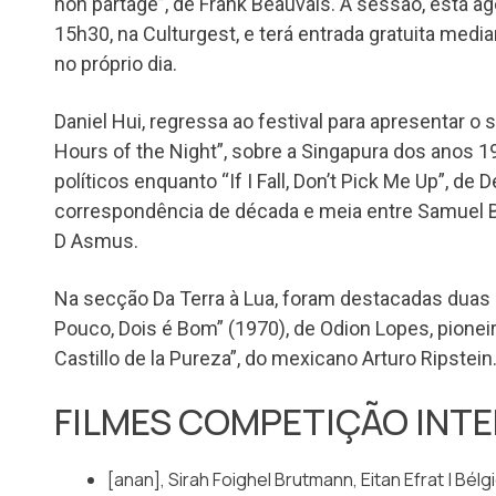
non partagé”, de Frank Beauvais. A sessão, está a
15h30, na Culturgest, e terá entrada gratuita medi
no próprio dia.
Daniel Hui, regressa ao festival para apresentar o 
Hours of the Night”, sobre a Singapura dos anos 
políticos enquanto “If I Fall, Don’t Pick Me Up”, de 
correspondência de década e meia entre Samuel B
D Asmus.
Na secção Da Terra à Lua, foram destacadas duas 
Pouco, Dois é Bom” (1970), de Odion Lopes, pioneir
Castillo de la Pureza”, do mexicano Arturo Ripstein
FILMES COMPETIÇÃO INT
[anan], Sirah Foighel Brutmann, Eitan Efrat | Bélg