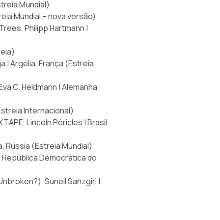
treia Mundial)
treia Mundial – nova versão)
Trees, Philipp Hartmann |
peia)
 | Argélia, França (Estreia
 Eva C. Heldmann | Alemanha
streia Internacional)
APE, Lincoln Péricles | Brasil
, Rússia (Estreia Mundial)
, República Democrática do
broken?), Suneil Sanzgiri |