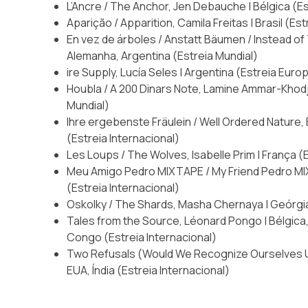
L’Ancre / The Anchor, Jen Debauche | Bélgica (Es
Aparição / Apparition, Camila Freitas | Brasil (Es
En vez de árboles / Anstatt Bäumen / Instead of 
Alemanha, Argentina (Estreia Mundial)
ire Supply, Lucía Seles | Argentina (Estreia Euro
Houbla / A 200 Dinars Note, Lamine Ammar-Khodja
Mundial)
Ihre ergebenste Fräulein / Well Ordered Nature,
(Estreia Internacional)
Les Loups / The Wolves, Isabelle Prim | França (E
Meu Amigo Pedro MIXTAPE / My Friend Pedro MIXT
(Estreia Internacional)
Oskolky / The Shards, Masha Chernaya | Geórgia
Tales from the Source, Léonard Pongo | Bélgica
Congo (Estreia Internacional)
Two Refusals (Would We Recognize Ourselves Un
EUA, Índia (Estreia Internacional)