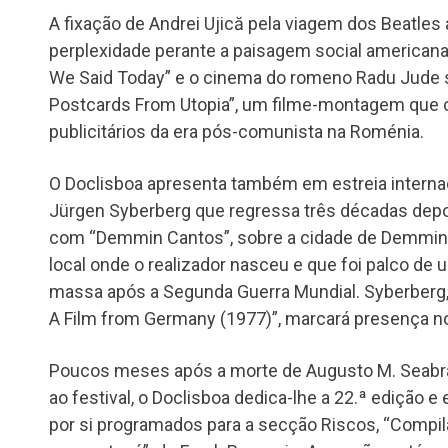
A fixação de Andrei Ujică pela viagem dos Beatles
perplexidade perante a paisagem social american
We Said Today” e o cinema do romeno Radu Jude s
Postcards From Utopia”, um filme-montagem que c
publicitários da era pós-comunista na Roménia.
O Doclisboa apresenta também em estreia internac
Jürgen Syberberg que regressa três décadas depoi
com “Demmin Cantos”, sobre a cidade de Demmin,
local onde o realizador nasceu e que foi palco de
massa após a Segunda Guerra Mundial. Syberberg, a
A Film from Germany (1977)”, marcará presença no
Poucos meses após a morte de Augusto M. Seabra
ao festival, o Doclisboa dedica-lhe a 22.ª edição 
por si programados para a secção Riscos, “Compila