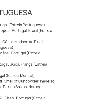
RTUGUESA
rtugal (Estreia Portuguesa)
opes | Portugal, Brasil (Estreia
a César, Marinho de Pina |
tuguesa)
vière | Portugal (Estreia
tugal, Suíça, França (Estreia
ugal (Estreia Mundial)
till Smell of Gunpowder, Inadelso
, Países Baixos, Noruega
ui Pires | Portugal (Estreia