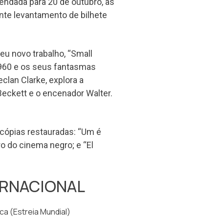
gendada para 20 de outubro, às
ante levantamento de bilhete
seu novo trabalho, “Small
1960 e os seus fantasmas
Declan Clarke, explora a
eckett e o encenador Walter.
cópias restauradas: “Um é
o do cinema negro; e “El
.
ERNACIONAL
ica (Estreia Mundial)