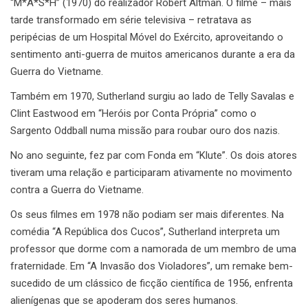
“M*A*S*H” (1970) do realizador Robert Altman. O filme – mais
tarde transformado em série televisiva – retratava as
peripécias de um Hospital Móvel do Exército, aproveitando o
sentimento anti-guerra de muitos americanos durante a era da
Guerra do Vietname.
Também em 1970, Sutherland surgiu ao lado de Telly Savalas e
Clint Eastwood em “Heróis por Conta Própria” como o
Sargento Oddball numa missão para roubar ouro dos nazis.
No ano seguinte, fez par com Fonda em “Klute”. Os dois atores
tiveram uma relação e participaram ativamente no movimento
contra a Guerra do Vietname.
Os seus filmes em 1978 não podiam ser mais diferentes. Na
comédia “A República dos Cucos”, Sutherland interpreta um
professor que dorme com a namorada de um membro de uma
fraternidade. Em “A Invasão dos Violadores”, um remake bem-
sucedido de um clássico de ficção científica de 1956, enfrenta
alienígenas que se apoderam dos seres humanos.