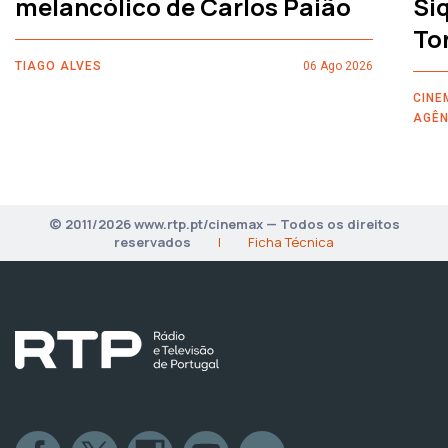
melancólico de Carlos Paião
Siq
To
TIAGO ALVES
06 Ago 2026
CINE
AGÊN
© 2011/2026 www.rtp.pt/cinemax — Todos os direitos
reservados
|
Ficha Técnica