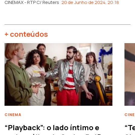
CINEMAX - RTP C/ Reuters
20 de Junho de 2024, 20:18
+ conteúdos
CINEMA
CIN
“Playback”: o lado íntimo e
“T