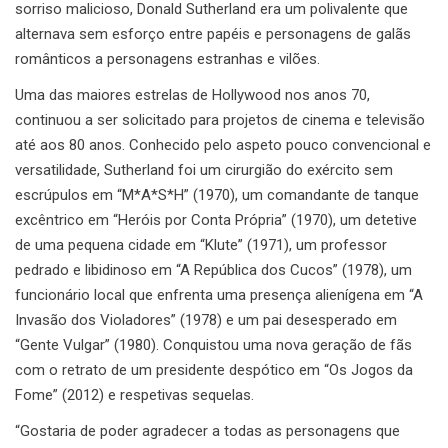
sorriso malicioso, Donald Sutherland era um polivalente que
alternava sem esforço entre papéis e personagens de galãs
românticos a personagens estranhas e vilões.
Uma das maiores estrelas de Hollywood nos anos 70,
continuou a ser solicitado para projetos de cinema e televisão
até aos 80 anos. Conhecido pelo aspeto pouco convencional e
versatilidade, Sutherland foi um cirurgião do exército sem
escrúpulos em “M*A*S*H” (1970), um comandante de tanque
excêntrico em “Heróis por Conta Própria” (1970), um detetive
de uma pequena cidade em “Klute” (1971), um professor
pedrado e libidinoso em “A República dos Cucos” (1978), um
funcionário local que enfrenta uma presença alienígena em “A
Invasão dos Violadores” (1978) e um pai desesperado em
“Gente Vulgar” (1980). Conquistou uma nova geração de fãs
com o retrato de um presidente despótico em “Os Jogos da
Fome” (2012) e respetivas sequelas.
“Gostaria de poder agradecer a todas as personagens que