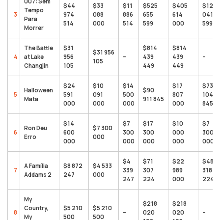
007: Sem
$44
$33
$11
$525
$405
$120
Tempo
3
974
088
886
655
614
041
Para
514
000
514
599
000
599
Morrer
The Battle
$31
$814
$814
$31 956
4
at Lake
956
–
439
439
–
105
Changjin
105
449
449
$24
$10
$14
$17
$73
Halloween
$90
5
591
091
500
807
104
Mata
911 845
000
000
000
000
845
$14
$7
$17
$10
$7
Ron Deu
$7 300
6
600
300
300
000
300
Erro
000
000
000
000
000
000
$4
$71
$22
$48
A Família
$8 872
$4 533
7
339
307
989
318
Addams 2
247
000
247
224
000
224
My
$218
$218
Country,
$5 210
$5 210
8
–
020
020
–
My
500
500