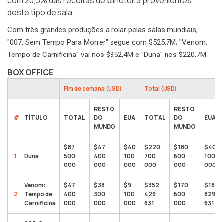
com 20,3% das receitas de bilheteira provenientes
deste tipo de sala.
Com três grandes produções a rolar pelas salas mundiais,
"007: Sem Tempo Para Morrer" segue com $525,7M; "Venom:
Tempo de Carnificina" vai nos $352,4M e "Duna" nos $220,7M.
BOX OFFICE
Fim de semana (USD)
Total (USD)
RESTO
RESTO
#
TÍTULO
TOTAL
DO
EUA
TOTAL
DO
EUA
MUNDO
MUNDO
$87
$47
$40
$220
$180
$40
1
Duna
500
400
100
700
600
100
000
000
000
000
000
000
Venom:
$47
$38
$9
$352
$170
$181
2
Tempo de
400
300
100
429
600
829
Carnificina
000
000
000
631
000
631