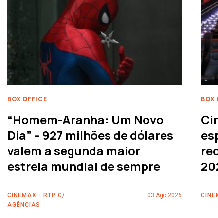
BOX OFFICE
BOX 
“Homem-Aranha: Um Novo
Ci
Dia” – 927 milhões de dólares
es
valem a segunda maior
rec
estreia mundial de sempre
20
CINEMAX - RTP C/
03 Ago 2026
CINE
AGÊNCIAS