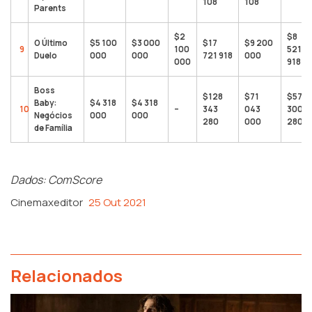
108
108
Parents
$2
$8
O Último
$5 100
$3 000
$17
$9 200
9
100
521
Duelo
000
000
721 918
000
000
918
Boss
$128
$71
$57
Baby:
$4 318
$4 318
10
–
343
043
300
Negócios
000
000
280
000
280
de Família
Dados: ComScore
Cinemaxeditor
25 Out 2021
Relacionados