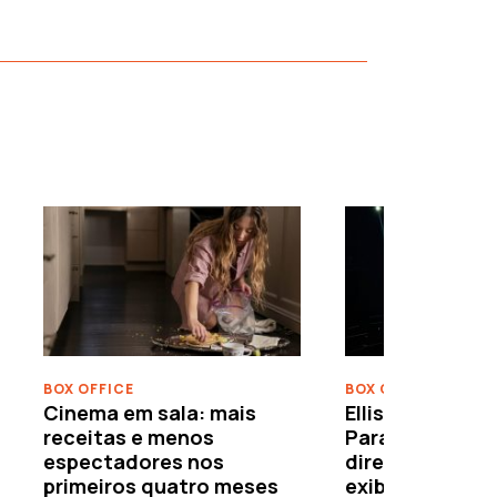
›
BOX OFFICE
BOX OFFICE
Cinema em sala: mais
Ellison leva o c
receitas e menos
Paramount–War
espectadores nos
directamente 
primeiros quatro meses
exibidores