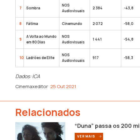
NOS
7
Sombra
2 384
-43,8
Audiovisuais
8
Fátima
Cinemundo
2 072
-58,0
A Volta ao Mundo
NOS
9
1 441
-54,8
em 80 Dias
Audiovisuais
NOS
10
Ladrões de Elite
917
-58,3
Audiovisuais
Dados: ICA
Cinemaxeditor
25 Out 2021
Relacionados
“Duna” passa os 200 mi
VER MAIS