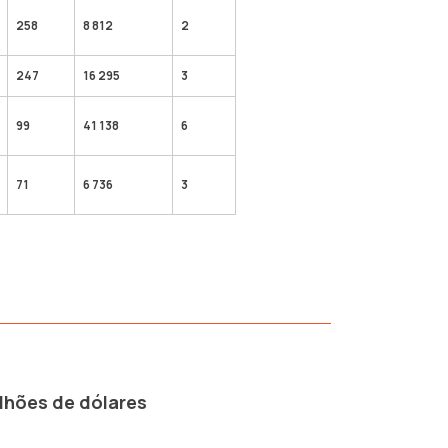
258
8 812
2
247
16 295
3
99
41 138
6
71
6 736
3
lhões de dólares