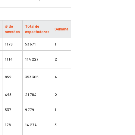
# de
Total de
Semana
sessões
espectadores
1179
53 671
1
1114
114 227
2
852
353 305
4
498
21 784
2
537
9 779
1
178
14 274
3