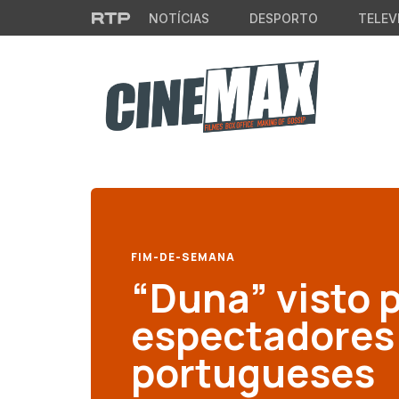
Saltar para o conteúdo principal
NOTÍCIAS
DESPORTO
TELEV
FIM-DE-SEMANA
“Duna” visto p
espectadores
portugueses