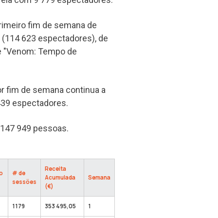
rimeiro fim de semana de
" (114 623 espectadores), de
 de "Venom: Tempo de
or fim de semana continua a
439 espectadores.
s 147 949 pessoas.
Receita
o
# de
Acumulada
Semana
sessões
(€)
1179
353 495,05
1