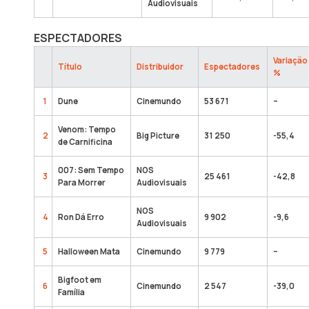
Audiovisuais
ESPECTADORES
Variação
Título
Distribuidor
Espectadores
%
1
Dune
Cinemundo
53 671
–
Venom: Tempo
2
Big Picture
31 250
-55,4
de Carnificina
007: Sem Tempo
NOS
3
25 461
-42,8
Para Morrer
Audiovisuais
NOS
4
Ron Dá Erro
9 902
-9,6
Audiovisuais
5
Halloween Mata
Cinemundo
9 779
–
Bigfoot em
6
Cinemundo
2 547
-39,0
Família