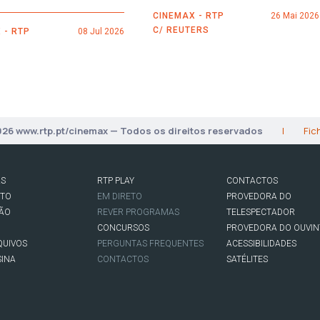
CINEMAX - RTP
26 Mai 2026
C/ REUTERS
 - RTP
08 Jul 2026
026 www.rtp.pt/cinemax — Todos os direitos reservados
|
Fic
AS
RTP PLAY
CONTACTOS
RTO
EM DIRETO
PROVEDORA DO
SÃO
REVER PROGRAMAS
TELESPECTADOR
CONCURSOS
PROVEDORA DO OUVIN
QUIVOS
PERGUNTAS FREQUENTES
ACESSIBILIDADES
SINA
CONTACTOS
SATÉLITES