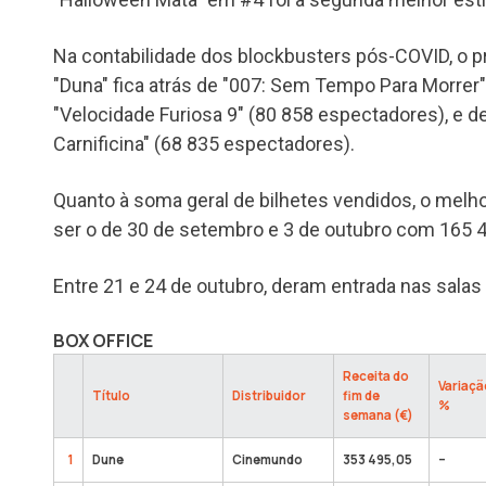
Na contabilidade dos blockbusters pós-COVID, o p
"Duna" fica atrás de "007: Sem Tempo Para Morrer
"Velocidade Furiosa 9" (80 858 espectadores), e
Carnificina" (68 835 espectadores).
Quanto à soma geral de bilhetes vendidos, o melh
ser o de 30 de setembro e 3 de outubro com 165 
Entre 21 e 24 de outubro, deram entrada nas sala
BOX OFFICE
Receita do
Variaçã
Título
Distribuidor
fim de
%
semana (€)
1
Dune
Cinemundo
353 495,05
–