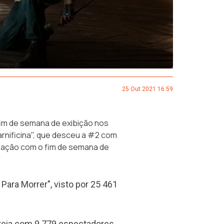
25 Out 2021 16:59
fim de semana de exibição nos
nificina", que desceu a #2 com
ração com o fim de semana de
Para Morrer", visto por 25 461
reia com 9 779 espectadores.