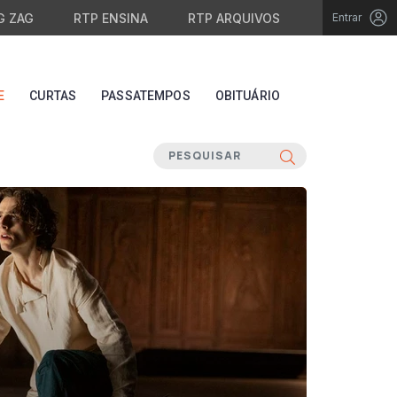
G ZAG
RTP ENSINA
RTP ARQUIVOS
Entrar
E
CURTAS
PASSATEMPOS
OBITUÁRIO