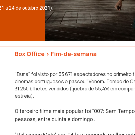
21 a 24 de outubro 2021).
Box Office
>
Fim-de-semana
"Duna" foi visto por 53 671 espectadores no primeiro 
cinemas portugueses e passou "Venom: Tempo de Car
31 250 bilhetes vendidos (quebra de 55,4% em compa
estreia).
O terceiro filme mais popular foi "007: Sem Tempo 
pessoas, entre quinta e domingo .
"Halloween Mata" em #4 foi a segunda melhor est