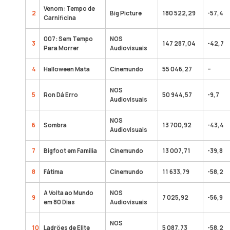
Venom: Tempo de
2
Big Picture
180 522,29
-57,4
Carnificina
007: Sem Tempo
NOS
3
147 287,04
-42,7
Para Morrer
Audiovisuais
4
Halloween Mata
Cinemundo
55 046,27
–
NOS
5
Ron Dá Erro
50 944,57
-9,7
Audiovisuais
NOS
6
Sombra
13 700,92
-43,4
Audiovisuais
7
Bigfoot em Família
Cinemundo
13 007,71
-39,8
8
Fátima
Cinemundo
11 633,79
-58,2
A Volta ao Mundo
NOS
9
7 025,92
-56,9
em 80 Dias
Audiovisuais
NOS
10
Ladrões de Elite
5 087,73
-58,2