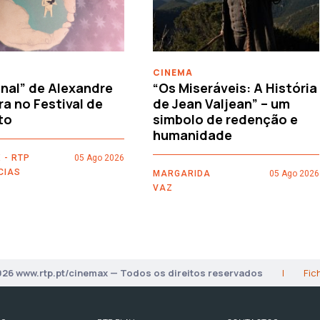
CINEMA
nal” de Alexandre
“Os Miseráveis: A História
ra no Festival de
de Jean Valjean” – um
to
simbolo de redenção e
humanidade
 - RTP
05 Ago 2026
CIAS
MARGARIDA
05 Ago 2026
VAZ
026 www.rtp.pt/cinemax — Todos os direitos reservados
|
Fic