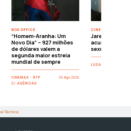
›
BOX OFFICE
CINEMA
“Homem-Aranha: Um
Jared Leto reje
Novo Dia” – 927 milhões
acusações de 
de dólares valem a
sexuais
segunda maior estreia
mundial de sempre
LUSA
CINEMAX - RTP
03 Ago 2026
C/ AGÊNCIAS
ha Técnica