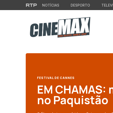
Saltar para o conteúdo principal
NOTÍCIAS
DESPORTO
TELEV
FESTIVAL DE CANNES
EM CHAMAS: m
no Paquistão