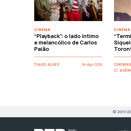
‹
CINEMA
CINEMA
“Playback”: o lado íntimo
“Termi
e melancólico de Carlos
Siquei
Paião
Toron
TIAGO ALVES
06 Ago 2026
CINEMAX
C/ AGÊN
© 2011/2