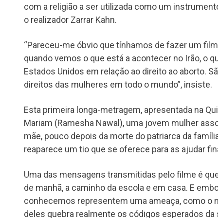
com a religião a ser utilizada como um instrumento
o realizador Zarrar Kahn.
“Pareceu-me óbvio que tínhamos de fazer um film
quando vemos o que está a acontecer no Irão, o q
Estados Unidos em relação ao direito ao aborto. S
direitos das mulheres em todo o mundo”, insiste.
Esta primeira longa-metragem, apresentada na Qu
Mariam (Ramesha Nawal), uma jovem mulher assom
mãe, pouco depois da morte do patriarca da famíl
reaparece um tio que se oferece para as ajudar fi
Uma das mensagens transmitidas pelo filme é que 
de manhã, a caminho da escola e em casa. E em
conhecemos representem uma ameaça, como o 
deles quebra realmente os códigos esperados da 