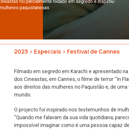
Cineastas foi parcialmente rodado em segredo e inspirou-
 mulheres paquistanesas.
2023
>
Especiais
>
Festival de Cannes
Filmado em segredo em Karachi e apresentado na 
dos Cineastas, em Cannes, o filme de terror “In 
aos direitos das mulheres no Paquistão e, de uma 
mundo.
O projecto foi inspirado nos testemunhos de mul
“Quando me falavam da sua vida quotidiana, parecia
impossível imaginar como é uma pessoa capaz de 