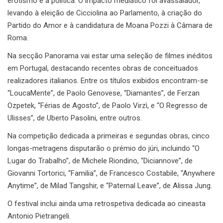
erotismo e a política. O impacto mediático foi avassalador,
levando à eleição de Cicciolina ao Parlamento, à criação do
Partido do Amor e à candidatura de Moana Pozzi à Câmara de
Roma.
Na secção Panorama vai estar uma seleção de filmes inéditos
em Portugal, destacando recentes obras de conceituados
realizadores italianos. Entre os títulos exibidos encontram-se
“LoucaMente”, de Paolo Genovese, “Diamantes”, de Ferzan
Ozpetek, “Férias de Agosto”, de Paolo Virzì, e “O Regresso de
Ulisses”, de Uberto Pasolini, entre outros.
Na competição dedicada a primeiras e segundas obras, cinco
longas-metragens disputarão o prémio do júri, incluindo “O
Lugar do Trabalho”, de Michele Riondino, “Diciannove”, de
Giovanni Tortorici, “Familia”, de Francesco Costabile, “Anywhere
Anytime”, de Milad Tangshir, e “Paternal Leave”, de Alissa Jung.
O festival inclui ainda uma retrospetiva dedicada ao cineasta
Antonio Pietrangeli.