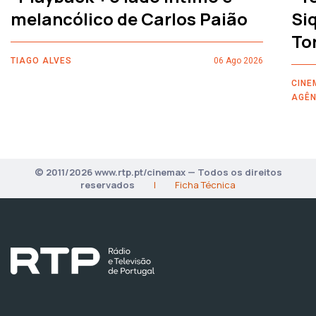
melancólico de Carlos Paião
Siq
To
TIAGO ALVES
06 Ago 2026
CINE
AGÊN
© 2011/2026 www.rtp.pt/cinemax — Todos os direitos
reservados
|
Ficha Técnica