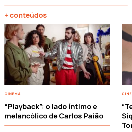
+ conteúdos
CINEMA
CIN
“Playback”: o lado íntimo e
“T
melancólico de Carlos Paião
Siq
To