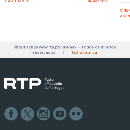
TIAGO ALVES
06 Ago 2026
CINE
AGÊN
© 2011/2026 www.rtp.pt/cinemax — Todos os direitos
reservados
|
Ficha Técnica