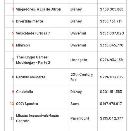
3
Vingadores: A Era de Ultron
Disney
$459.005.868
4
Divertida-mente
Disney
$356.461.711
5
Velocidade Furiosa 7
Universal
$353.007.020
6
Mínimos
Universal
$336.045.770
The Hunger Games:
7
Lionsgate
$274.934.139
Mockingjay – Parte 2
20th Century
8
Perdido em Marte
$226.013.103
Fox
9
Cinderella
Disney
$201.151.353
10
007: Spectre
Sony
$197.978.617
Missão Impossível: Nação
11
Paramount
$195.042.377
Secreta