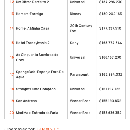
12
Um Ritmo Perfeito 2
Universal
$184.296.230
13
Homem-Formiga
Disney
$180.202.163
20th Century
14
Home: A Minha Casa
$177.397.510
Fox
15
Hotel Transylvania 2
Sony
$168.774.344
As Cinquenta Sombras de
16
Universal
$166.167.230
Grey
SpongeBob: Esponja Fora De
17
Paramount
$162.994.032
Água
18
Straight Outta Compton
Universal
$161.197.785
19
San Andreas
Warner Bros.
$155.190.832
20
Mad Max: Estrada da Fúria
Warner Bros.
$153.636.354
Cinemaxeditor
19 Mai 2015