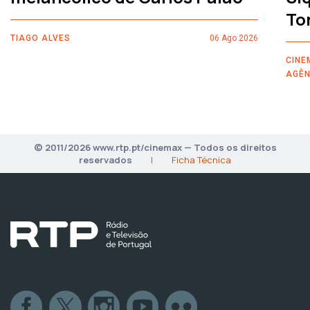
To
TIAGO ALVES
06 Ago 2026
CINE
AGÊN
© 2011/2026 www.rtp.pt/cinemax — Todos os direitos
reservados
|
Ficha Técnica