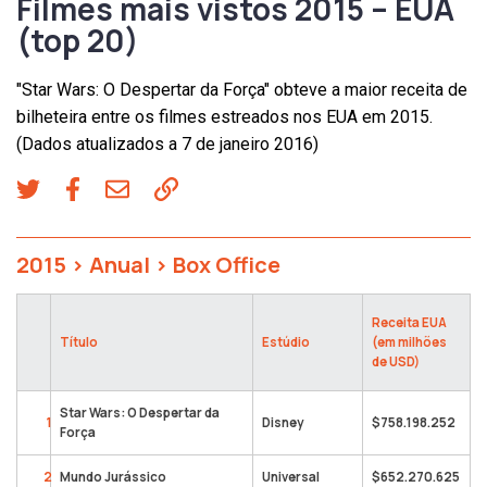
Filmes mais vistos 2015 – EUA
(top 20)
"Star Wars: O Despertar da Força" obteve a maior receita de
bilheteira entre os filmes estreados nos EUA em 2015.
(Dados atualizados a 7 de janeiro 2016)
2015
>
Anual
>
Box Office
Receita EUA
Título
Estúdio
(em milhões
de USD)
Star Wars: O Despertar da
1
Disney
$758.198.252
Força
2
Mundo Jurássico
Universal
$652.270.625