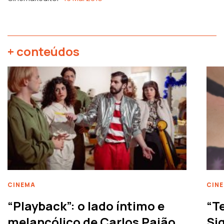
+ conteúdos
CINEMA
CIN
“Playback”: o lado íntimo e
“T
melancólico de Carlos Paião
Siq