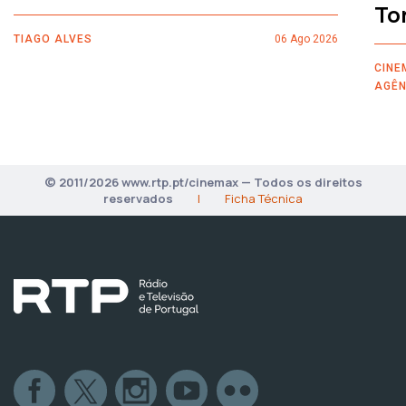
To
TIAGO ALVES
06 Ago 2026
CINE
AGÊN
© 2011/2026 www.rtp.pt/cinemax — Todos os direitos
reservados
|
Ficha Técnica