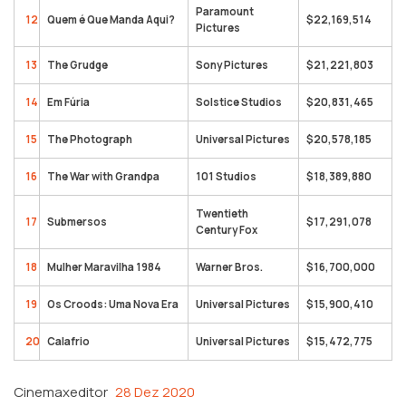
Paramount
12
Quem é Que Manda Aqui?
$22,169,514
Pictures
13
The Grudge
Sony Pictures
$21,221,803
14
Em Fúria
Solstice Studios
$20,831,465
15
The Photograph
Universal Pictures
$20,578,185
16
The War with Grandpa
101 Studios
$18,389,880
Twentieth
17
Submersos
$17,291,078
Century Fox
18
Mulher Maravilha 1984
Warner Bros.
$16,700,000
19
Os Croods: Uma Nova Era
Universal Pictures
$15,900,410
20
Calafrio
Universal Pictures
$15,472,775
Cinemaxeditor
28 Dez 2020