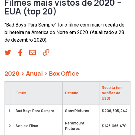
Filmes mais vistos de 2020 –
EUA (top 20)
"Bad Boys Para Sempre" foi o filme com maior receita de
bilheteira na América do Norte em 2020. (Atualizado a 28
de dezembro 2020).
2020
>
Anual
>
Box Office
Receita (em
Título
Estúdio
milhões de
USD)
1
Bad Boys Para Sempre
Sony Pictures
$206,305,244
Paramount
2
Sonic o Filme
$146,066,470
Pictures