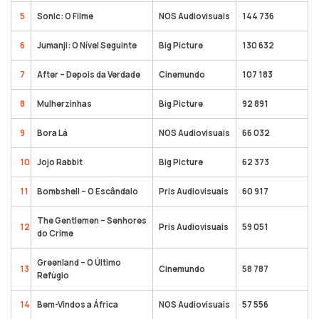
5
Sonic: O Filme
NOS Audiovisuais
144 736
6
Jumanji: O Nível Seguinte
Big Picture
130 632
7
After – Depois da Verdade
Cinemundo
107 183
8
Mulherzinhas
Big Picture
92 891
9
Bora Lá
NOS Audiovisuais
66 032
10
Jojo Rabbit
Big Picture
62 373
11
Bombshell – O Escândalo
Pris Audiovisuais
60 917
The Gentlemen – Senhores
12
Pris Audiovisuais
59 051
do Crime
Greenland – O Último
13
Cinemundo
58 787
Refúgio
14
Bem-Vindos a África
NOS Audiovisuais
57 556