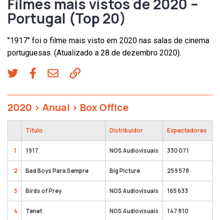
Filmes mais vistos de 2020 –
Portugal (Top 20)
"1917" foi o filme mais visto em 2020 nas salas de cinema
portuguesas. (Atualizado a 28 de dezembro 2020).
2020
>
Anual
>
Box Office
Título
Distribuidor
Espectadores
1
1917
NOS Audiovisuais
330 071
2
Bad Boys Para Sempre
Big Picture
259 578
3
Birds of Prey
NOS Audiovisuais
165 633
4
Tenet
NOS Audiovisuais
147 810