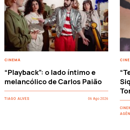
CINEMA
CIN
“Playback”: o lado íntimo e
“T
melancólico de Carlos Paião
Siq
To
TIAGO ALVES
06 Ago 2026
CINE
AGÊN