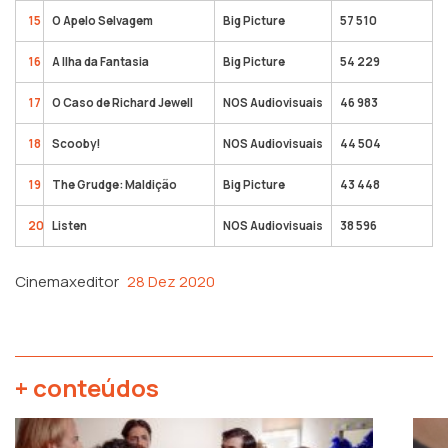
15
O Apelo Selvagem
Big Picture
57 510
16
A Ilha da Fantasia
Big Picture
54 229
17
O Caso de Richard Jewell
NOS Audiovisuais
46 983
18
Scooby!
NOS Audiovisuais
44 504
19
The Grudge: Maldição
Big Picture
43 448
20
Listen
NOS Audiovisuais
38 596
Cinemaxeditor
28 Dez 2020
+ conteúdos