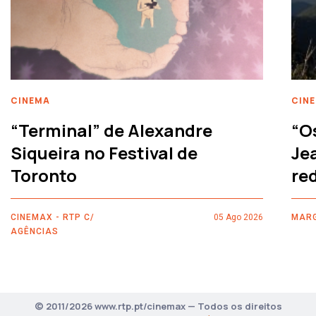
CINEMA
CIN
“Terminal” de Alexandre
“O
Siqueira no Festival de
Je
Toronto
re
CINEMAX - RTP C/
05 Ago 2026
MARG
AGÊNCIAS
© 2011/2026 www.rtp.pt/cinemax — Todos os direitos