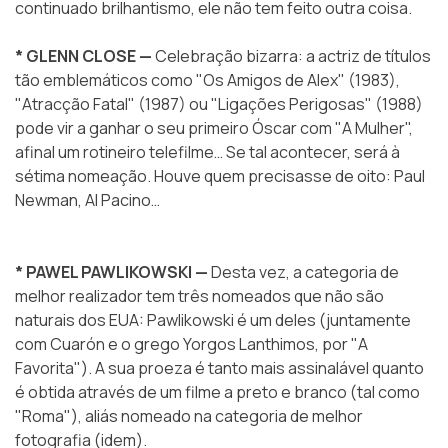
continuado brilhantismo, ele não tem feito outra coisa.
* GLENN CLOSE —
Celebração bizarra: a actriz de títulos
tão emblemáticos como "Os Amigos de Alex" (1983),
"Atracção Fatal" (1987) ou "Ligações Perigosas" (1988)
pode vir a ganhar o seu primeiro Óscar com "A Mulher",
afinal um rotineiro telefilme… Se tal acontecer, será à
sétima nomeação. Houve quem precisasse de oito: Paul
Newman, Al Pacino…
* PAWEL PAWLIKOWSKI —
Desta vez, a categoria de
melhor realizador tem três nomeados que não são
naturais dos EUA: Pawlikowski é um deles (juntamente
com Cuarón e o grego Yorgos Lanthimos, por "A
Favorita"). A sua proeza é tanto mais assinalável quanto
é obtida através de um filme a preto e branco (tal como
"Roma"), aliás nomeado na categoria de melhor
fotografia (idem).