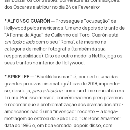
dos Óscares a atribuir no dia 24 de Fevereiro:
* ALFONSO CUARÓN —
Prossegue a "ocupação" de
Hollywood pelos mexicanos. Um ano depois do triunfo de
"A Forma da Água", de Guillermo del Toro, Cuarón está
em todo o lado
com o seu "Roma", até mesmo na
categoria de melhor fotografia (também da sua
responsabilidade). Dito de outro modo: a Netflix joga os
seus trunfos no interior de Hollywood.
* SPIKE LEE —
"Blackkklansman" é, por certo, uma das
grandes proezas cinematográficas de 2018, impondo-
se, desde já,
para a história
, como um filme crucial da era
Trump. Por isso mesmo, convém não nos precipitarmos
e recordar que a problematização dos dramas dos afro-
americanos não é uma "invenção" recente — a longa-
metragem de estreia de Spike Lee, "Os Bons Amantes",
data de 1986 e, em boa verdade, depois disso, com