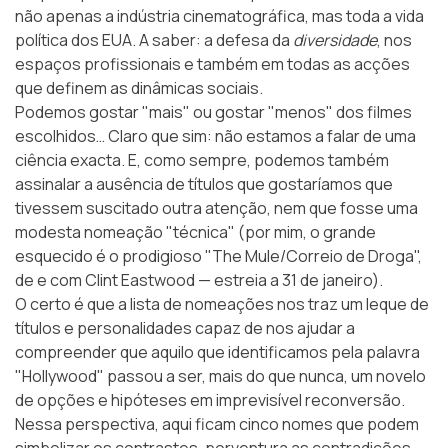
não apenas a indústria cinematográfica, mas toda a vida
política dos EUA. A saber: a defesa da
diversidade
, nos
espaços profissionais e também em todas as acções
que definem as dinâmicas sociais.
Podemos gostar "mais" ou gostar "menos" dos filmes
escolhidos… Claro que sim: não estamos a falar de uma
ciência exacta. E, como sempre, podemos também
assinalar a ausência de títulos que gostaríamos que
tivessem suscitado outra atenção, nem que fosse uma
modesta nomeação "técnica" (por mim, o grande
esquecido é o prodigioso "The Mule/Correio de Droga",
de e com Clint Eastwood — estreia a 31 de janeiro).
O certo é que a lista de nomeações nos traz um leque de
títulos e personalidades capaz de nos ajudar a
compreender que aquilo que identificamos pela palavra
"Hollywood" passou a ser, mais do que nunca, um novelo
de opções e hipóteses em imprevisível reconversão.
Nessa perspectiva, aqui ficam cinco nomes que podem
simbolizar os contrastes, porventura as contradições,