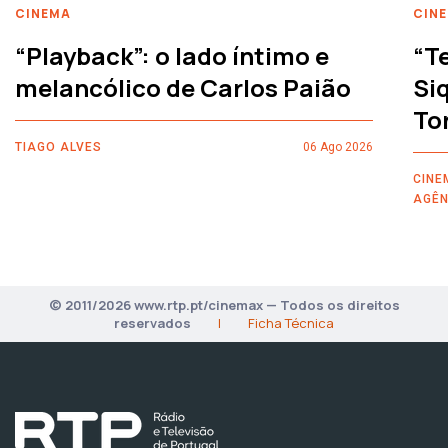
CINEMA
CIN
“Playback”: o lado íntimo e
“T
melancólico de Carlos Paião
Siq
To
TIAGO ALVES
06 Ago 2026
CINE
AGÊN
© 2011/2026 www.rtp.pt/cinemax — Todos os direitos
reservados
|
Ficha Técnica