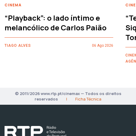
CINEMA
CIN
“Playback”: o lado íntimo e
“T
melancólico de Carlos Paião
Siq
To
TIAGO ALVES
06 Ago 2026
CINE
AGÊN
© 2011/2026 www.rtp.pt/cinemax — Todos os direitos
reservados
|
Ficha Técnica