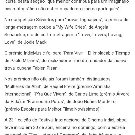
‘curta’ desta secção “que melhor contribua para um imaginário
cinematográfico não estereotipado no cinema português”.
Na competição Silvestre, para “novas linguagens”, o prémio de
longa-metragem coube a “My Wife Cries”, de Angela
Schanelec, e o de curta-metragem a “Lover, Lovers, Loving,
Love”, de Jodie Mack.
O prémio IndieMusic foi para “Para Vivir – El Implacable Tiempo
de Pablo Milanés”, do realizador e filho do fundador da ‘nueva
trova’ cubana Fabien Pisani.
Nos prémios não oficiais foram também distinguidos
“Mulheres de Abril”, de Raquel Freire (prémio Amnistia
Internacional), “P’ra Que Vivam”, de Carlos Lima (prémio Árvore
da Vida), e “Éramos Só Putos”, de João Nunes Monteiro
(prémio Escolas para Melhor Filme Novíssimos).
A 23.ª edição do Festival Internacional de Cinema IndieLisboa
teve início em 30 de abril, encerra no domingo, com a estreia
nacional de “The History of Concrete”, de John Wilson, e, a