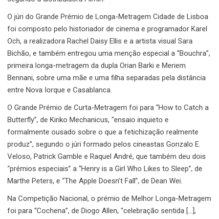
O júri do Grande Prémio de Longa-Metragem Cidade de Lisboa
foi composto pelo historiador de cinema e programador Karel
Och, a realizadora Rachel Daisy Ellis e a artista visual Sara
Bichão, e também entregou uma menção especial a “Bouchra”,
primeira longa-metragem da dupla Orian Barki e Meriem
Bennani, sobre uma mãe e uma filha separadas pela distância
entre Nova Iorque e Casablanca.
O Grande Prémio de Curta-Metragem foi para “How to Catch a
Butterfly”, de Kiriko Mechanicus, “ensaio inquieto e
formalmente ousado sobre o que a fetichização realmente
produz”, segundo o júri formado pelos cineastas Gonzalo E.
Veloso, Patrick Gamble e Raquel André, que também deu dois
“prémios especiais” a “Henry is a Girl Who Likes to Sleep”, de
Marthe Peters, e “The Apple Doesn’t Fall”, de Dean Wei.
Na Competição Nacional, o prémio de Melhor Longa-Metragem
foi para “Cochena”, de Diogo Allen, “celebração sentida […],