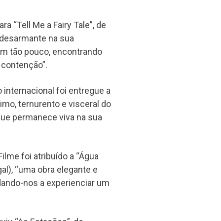
ra “Tell Me a Fairy Tale”, de
e desarmante na sua
com tão pouco, encontrando
 contenção”.
internacional foi entregue a
timo, ternurento e visceral do
que permanece viva na sua
lme foi atribuído a “Água
al), “uma obra elegante e
idando-nos a experienciar um