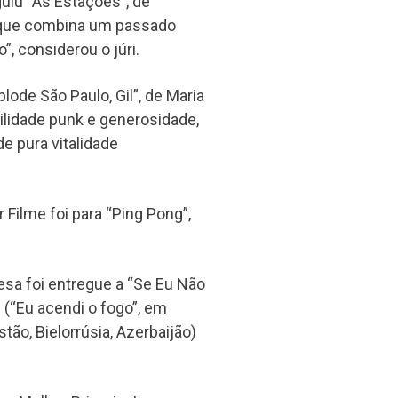
uiu “As Estações”, de
, que combina um passado
 considerou o júri.
lode São Paulo, Gil”, de Maria
bilidade punk e generosidade,
e pura vitalidade
Filme foi para “Ping Pong”,
sa foi entregue a “Se Eu Não
” (“Eu acendi o fogo”, em
tão, Bielorrúsia, Azerbaijão)