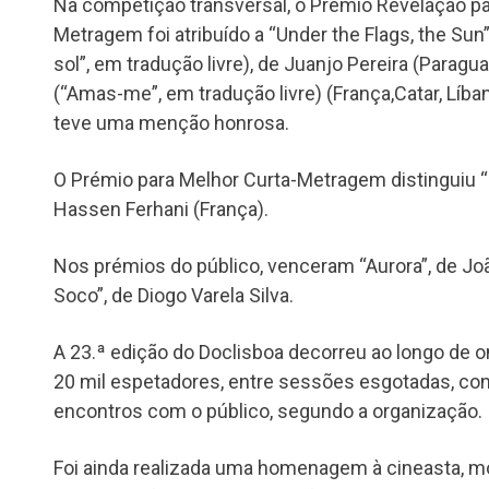
Na competição transversal, o Prémio Revelação pa
Metragem foi atribuído a “Under the Flags, the Sun
sol”, em tradução livre), de Juanjo Pereira (Parag
(“Amas-me”, em tradução livre) (França,Catar, Líba
teve uma menção honrosa.
O Prémio para Melhor Curta-Metragem distinguiu “
Hassen Ferhani (França).
Nos prémios do público, venceram “Aurora”, de Joã
Soco”, de Diogo Varela Silva.
A 23.ª edição do Doclisboa decorreu ao longo de o
20 mil espetadores, entre sessões esgotadas, co
encontros com o público, segundo a organização.
Foi ainda realizada uma homenagem à cineasta, mon