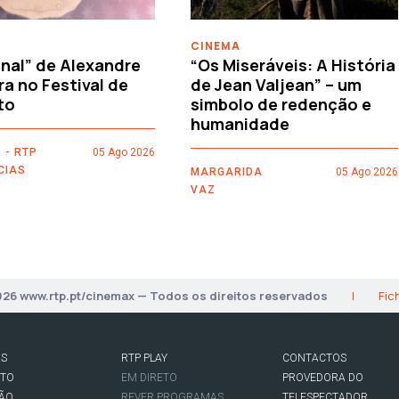
CINEMA
nal” de Alexandre
“Os Miseráveis: A História
ra no Festival de
de Jean Valjean” – um
to
simbolo de redenção e
humanidade
 - RTP
05 Ago 2026
CIAS
MARGARIDA
05 Ago 2026
VAZ
026 www.rtp.pt/cinemax — Todos os direitos reservados
|
Fic
AS
RTP PLAY
CONTACTOS
RTO
EM DIRETO
PROVEDORA DO
SÃO
REVER PROGRAMAS
TELESPECTADOR