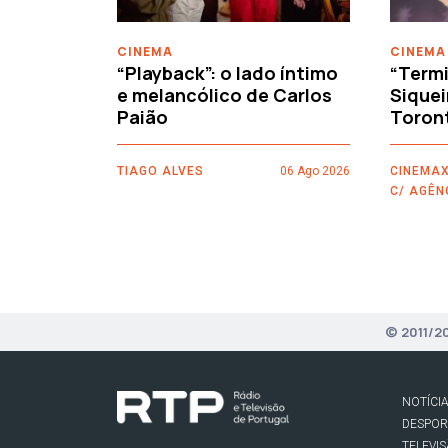
CINEMA
CINEMA
“Playback”: o lado íntimo
“Termi
e melancólico de Carlos
Siquei
Paião
Toron
TIAGO ALVES
06 Ago 2026
CINEMAX
C/ AGÊN
© 2011/2
NOTÍCI
DESPO
TELEVI