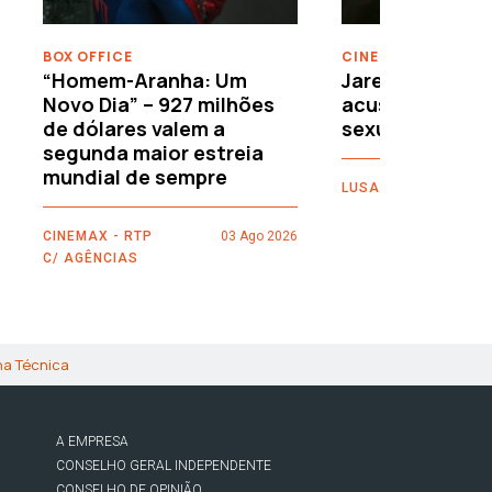
BOX OFFICE
CINEMA
“Homem-Aranha: Um
Jared Leto reje
Novo Dia” – 927 milhões
acusações de 
de dólares valem a
sexuais
segunda maior estreia
mundial de sempre
LUSA
CINEMAX - RTP
03 Ago 2026
C/ AGÊNCIAS
ha Técnica
A EMPRESA
CONSELHO GERAL INDEPENDENTE
CONSELHO DE OPINIÃO