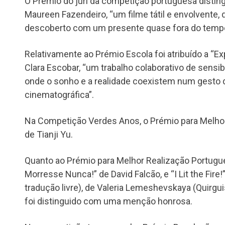
O Prémio do júri da competição portuguesa disting
Maureen Fazendeiro, “um filme tátil e envolvente
descoberto com um presente quase fora do tempo”,
Relativamente ao Prémio Escola foi atribuído a “Exp
Clara Escobar, “um trabalho colaborativo de sensi
onde o sonho e a realidade coexistem num gesto d
cinematográfica”.
Na Competição Verdes Anos, o Prémio para Melhor 
de Tianji Yu.
Quanto ao Prémio para Melhor Realização Portugue
Morresse Nunca!” de David Falcão, e “I Lit the Fire!
tradução livre), de Valeria Lemeshevskaya (Quirguis
foi distinguido com uma menção honrosa.