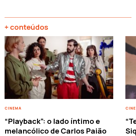
+ conteúdos
CINEMA
CIN
“Playback”: o lado íntimo e
“T
melancólico de Carlos Paião
Siq