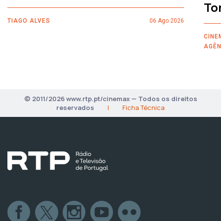
To
TIAGO ALVES
06 Ago 2026
CINE
AGÊN
© 2011/2026 www.rtp.pt/cinemax — Todos os direitos
reservados
|
Ficha Técnica