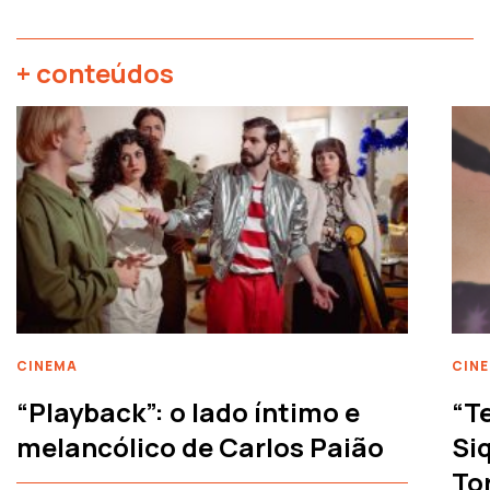
+ conteúdos
CINEMA
CIN
“Playback”: o lado íntimo e
“T
melancólico de Carlos Paião
Siq
To