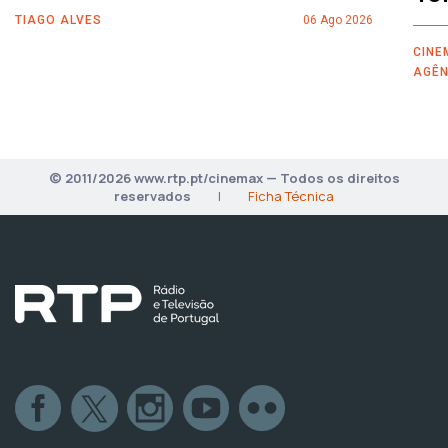
TIAGO ALVES
06 Ago 2026
CINE
AGÊN
© 2011/2026 www.rtp.pt/cinemax — Todos os direitos
reservados
|
Ficha Técnica