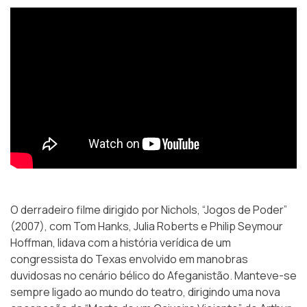
O derradeiro filme dirigido por Nichols, “Jogos de Poder”
(2007), com Tom Hanks, Julia Roberts e Philip Seymour
Hoffman, lidava com a história verídica de um
congressista do Texas envolvido em manobras
duvidosas no cenário bélico do Afeganistão. Manteve-se
sempre ligado ao mundo do teatro, dirigindo uma nova