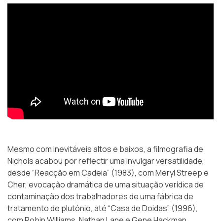
Mesmo com inevitáveis altos e baixos, a filmografia de
Nichols acabou por reflectir uma invulgar versatilidade,
desde “Reacção em Cadeia” (1983), com Meryl Streep e
Cher, evocação dramática de uma situação verídica de
contaminação dos trabalhadores de uma fábrica de
tratamento de plutónio, até “Casa de Doidas” (1996),
com Robin Williams, Nathan Lane e Gene Hackman,