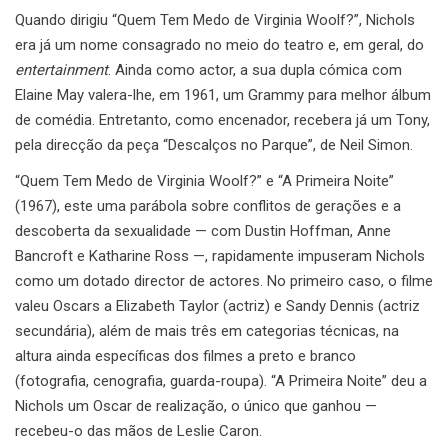
Quando dirigiu “Quem Tem Medo de Virginia Woolf?”, Nichols
era já um nome consagrado no meio do teatro e, em geral, do
entertainment
. Ainda como actor, a sua dupla cómica com
Elaine May valera-lhe, em 1961, um Grammy para melhor álbum
de comédia. Entretanto, como encenador, recebera já um Tony,
pela direcção da peça “Descalços no Parque”, de Neil Simon.
“Quem Tem Medo de Virginia Woolf?” e “A Primeira Noite”
(1967), este uma parábola sobre conflitos de gerações e a
descoberta da sexualidade — com Dustin Hoffman, Anne
Bancroft e Katharine Ross —, rapidamente impuseram Nichols
como um dotado director de actores. No primeiro caso, o filme
valeu Oscars a Elizabeth Taylor (actriz) e Sandy Dennis (actriz
secundária), além de mais três em categorias técnicas, na
altura ainda específicas dos filmes a preto e branco
(fotografia, cenografia, guarda-roupa). “A Primeira Noite” deu a
Nichols um Oscar de realização, o único que ganhou —
recebeu-o das mãos de Leslie Caron.