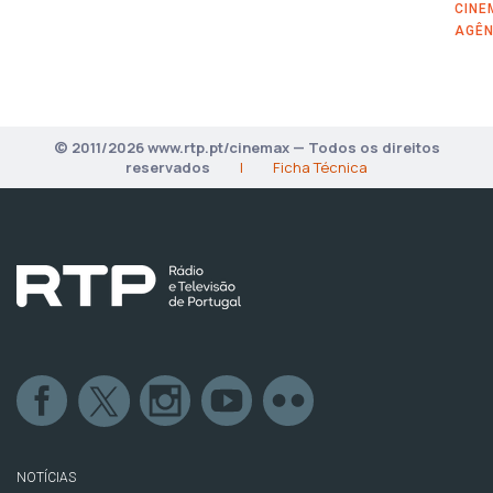
CINE
AGÊN
© 2011/2026 www.rtp.pt/cinemax — Todos os direitos
reservados
|
Ficha Técnica
NOTÍCIAS