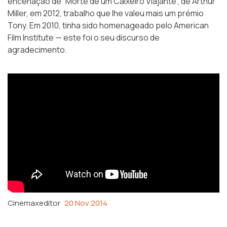
encenação de “Morte de um Caixeiro Viajante”, de Arthur
Miller, em 2012, trabalho que lhe valeu mais um prémio
Tony. Em 2010, tinha sido homenageado pelo American
Film Institute — este foi o seu discurso de
agradecimento.
Cinemaxeditor
20 Nov 2014