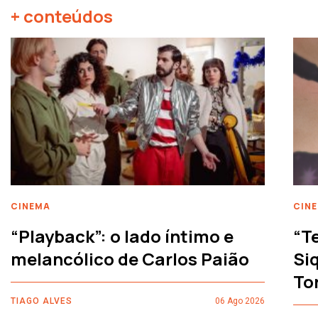
+ conteúdos
CINEMA
CIN
“Playback”: o lado íntimo e
“T
melancólico de Carlos Paião
Siq
To
TIAGO ALVES
06 Ago 2026