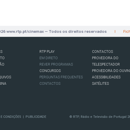
026 www.rtp.pt/cinemax — Todos os direitos reservados
|
Fic
AS
RTP PLAY
CONTACTOS
RTO
EM DIRETO
PROVEDORA DO
SÃO
REVER PROGRAMAS
TELESPECTADOR
CONCURSOS
PROVEDORA DO OUVIN
QUIVOS
PERGUNTAS FREQUENTES
ACESSIBILIDADES
SINA
CONTACTOS
SATÉLITES
 E CONDIÇÕES
PUBLICIDADE
© RTP, Rádio e Televisão de Portugal 2
|