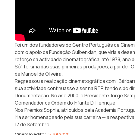
Foi um dos fundadores do
Centro Português de Cinem
com o apoio da Fundação Gulbenkian, que viria a dese
reforço da actividade cinematográfica, até 1978, ano
Só" foi uma das suas primeiras produções, a par de "
de Manoel de Oliveira.
Regressou à realização cinematográfica com "Bárbara
sua actividade continuasse a ser na RTP, tendo sido di
Documentação. No ano 2000, o Presidente Jorge Sampa
Comendador da Ordem do Infante D. Henrique.
Nos
Prémios Sophia
, atribuídos pela Academia Portug
iria ser homenageado pela sua carreira — a respectiv
17 de Setembro.
Cinemaxeditor
5 Jul 2020