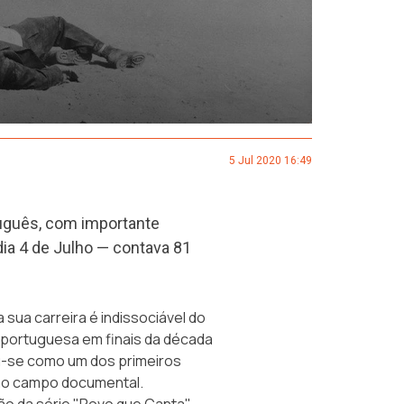
5 Jul 2020 16:49
uguês, com importante
dia 4 de Julho — contava 81
 sua carreira é indissociável do
portuguesa em finais da década
u-se como um dos primeiros
 no campo documental.
ção da série
"Povo que Canta"
,