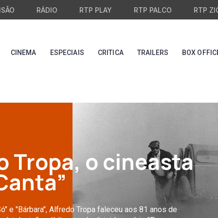
ISÃO
RÁDIO
RTP PLAY
RTP PALCO
RTP ZI
CINEMA
ESPECIAIS
CRITICA
TRAILERS
BOX OFFIC
o Tropa, o cineasta
Canta”
" e "Bárbara", Alfredo Tropa faleceu aos 81 anos de