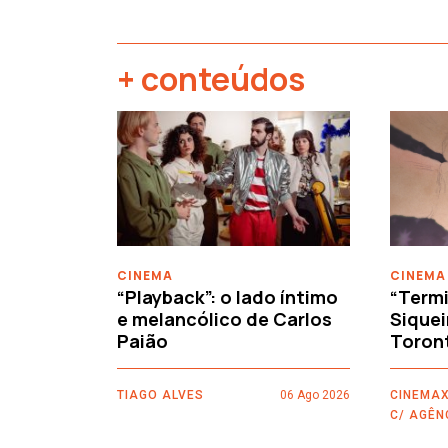
+ conteúdos
‹
CINEMA
CINEMA
“Playback”: o lado íntimo
“Termi
e melancólico de Carlos
Siquei
Paião
Toron
TIAGO ALVES
06 Ago 2026
CINEMAX
C/ AGÊN