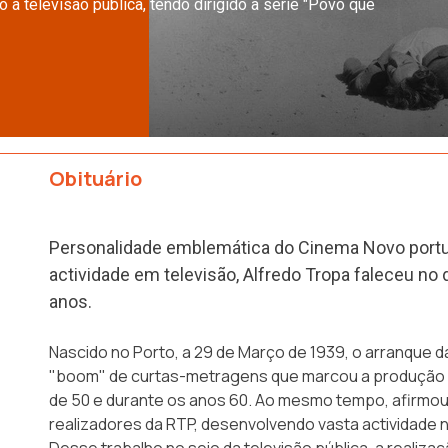
o à televisão pública, tendo dirigido a série "Povo que
Obituário
Personalidade emblemática do Cinema Novo port
actividade em televisão, Alfredo Tropa faleceu no 
anos.
Nascido no Porto, a 29 de Março de 1939, o arranque da
"boom" de curtas-metragens que marcou a produção 
de 50 e durante os anos 60. Ao mesmo tempo, afirmo
realizadores da RTP, desenvolvendo vasta actividade
Desse trabalho no seio da televisão pública, a realiza