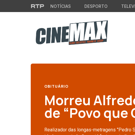
Saltar para o conteúdo principal
NOTÍCIAS
DESPORTO
TELEV
OBITUÁRIO
Morreu Alfred
de “Povo que 
Realizador das longas-metragens "Pedro Só