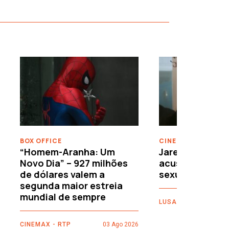
›
BOX OFFICE
CINEMA
“Homem-Aranha: Um
Jared Leto reje
Novo Dia” – 927 milhões
acusações de 
de dólares valem a
sexuais
segunda maior estreia
mundial de sempre
LUSA
CINEMAX - RTP
03 Ago 2026