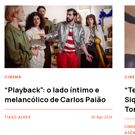
CINEMA
CIN
“Playback”: o lado íntimo e
“T
melancólico de Carlos Paião
Siq
To
TIAGO ALVES
06 Ago 2026
CINE
AGÊN