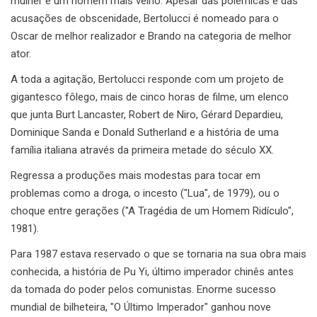
mulher e um homem mais velho. Apesar das polémicas e das
acusações de obscenidade, Bertolucci é nomeado para o
Oscar de melhor realizador e Brando na categoria de melhor
ator.
A toda a agitação, Bertolucci responde com um projeto de
gigantesco fôlego, mais de cinco horas de filme, um elenco
que junta Burt Lancaster, Robert de Niro, Gérard Depardieu,
Dominique Sanda e Donald Sutherland e a história de uma
família italiana através da primeira metade do século XX.
Regressa a produções mais modestas para tocar em
problemas como a droga, o incesto ("Lua", de 1979), ou o
choque entre gerações ("A Tragédia de um Homem Ridículo",
1981).
Para 1987 estava reservado o que se tornaria na sua obra mais
conhecida, a história de Pu Yi, último imperador chinês antes
da tomada do poder pelos comunistas. Enorme sucesso
mundial de bilheteira, "O Último Imperador" ganhou nove