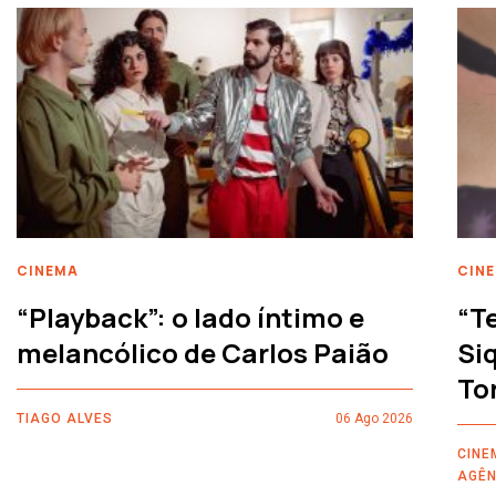
CINEMA
CIN
“Playback”: o lado íntimo e
“T
melancólico de Carlos Paião
Siq
To
TIAGO ALVES
06 Ago 2026
CINE
AGÊN