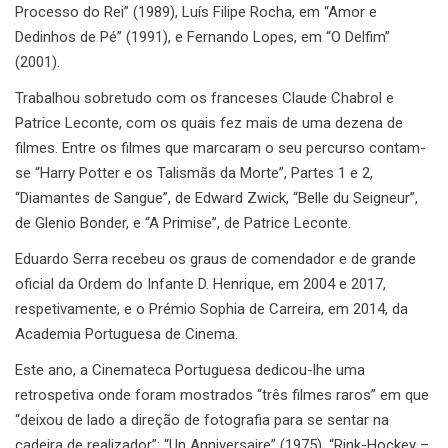
Processo do Rei” (1989), Luís Filipe Rocha, em “Amor e
Dedinhos de Pé” (1991), e Fernando Lopes, em “O Delfim”
(2001).
Trabalhou sobretudo com os franceses Claude Chabrol e
Patrice Leconte, com os quais fez mais de uma dezena de
filmes. Entre os filmes que marcaram o seu percurso contam-
se “Harry Potter e os Talismãs da Morte”, Partes 1 e 2,
“Diamantes de Sangue”, de Edward Zwick, “Belle du Seigneur”,
de Glenio Bonder, e “A Primise”, de Patrice Leconte.
Eduardo Serra recebeu os graus de comendador e de grande
oficial da Ordem do Infante D. Henrique, em 2004 e 2017,
respetivamente, e o Prémio Sophia de Carreira, em 2014, da
Academia Portuguesa de Cinema.
Este ano, a Cinemateca Portuguesa dedicou-lhe uma
retrospetiva onde foram mostrados “três filmes raros” em que
“deixou de lado a direção de fotografia para se sentar na
cadeira de realizador”: “Un Anniversaire” (1975), “Rink-Hockey –