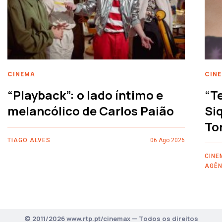
CINEMA
CIN
“Playback”: o lado íntimo e
“T
melancólico de Carlos Paião
Siq
To
TIAGO ALVES
06 Ago 2026
CINE
AGÊN
© 2011/2026 www.rtp.pt/cinemax — Todos os direitos