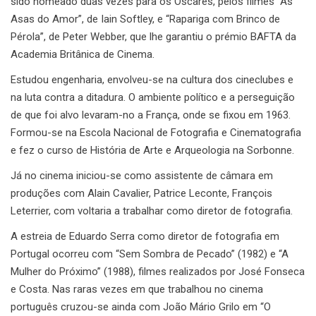
sido nomeado duas vezes para os Óscares, pelos filmes “As
Asas do Amor”, de Iain Softley, e “Rapariga com Brinco de
Pérola”, de Peter Webber, que lhe garantiu o prémio BAFTA da
Academia Britânica de Cinema.
Estudou engenharia, envolveu-se na cultura dos cineclubes e
na luta contra a ditadura. O ambiente político e a perseguição
de que foi alvo levaram-no a França, onde se fixou em 1963.
Formou-se na Escola Nacional de Fotografia e Cinematografia
e fez o curso de História de Arte e Arqueologia na Sorbonne.
Já no cinema iniciou-se como assistente de câmara em
produções com Alain Cavalier, Patrice Leconte, François
Leterrier, com voltaria a trabalhar como diretor de fotografia.
A estreia de Eduardo Serra como diretor de fotografia em
Portugal ocorreu com “Sem Sombra de Pecado” (1982) e “A
Mulher do Próximo” (1988), filmes realizados por José Fonseca
e Costa. Nas raras vezes em que trabalhou no cinema
português cruzou-se ainda com João Mário Grilo em “O