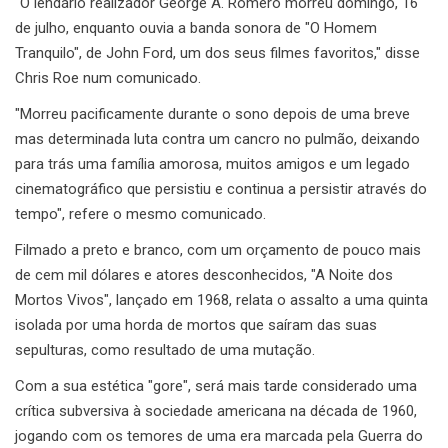
"O lendário realizador George A. Romero morreu domingo, 16
de julho, enquanto ouvia a banda sonora de "O Homem
Tranquilo", de John Ford, um dos seus filmes favoritos," disse
Chris Roe num comunicado.
"Morreu pacificamente durante o sono depois de uma breve
mas determinada luta contra um cancro no pulmão, deixando
para trás uma família amorosa, muitos amigos e um legado
cinematográfico que persistiu e continua a persistir através do
tempo", refere o mesmo comunicado.
Filmado a preto e branco, com um orçamento de pouco mais
de cem mil dólares e atores desconhecidos, "A Noite dos
Mortos Vivos", lançado em 1968, relata o assalto a uma quinta
isolada por uma horda de mortos que saíram das suas
sepulturas, como resultado de uma mutação.
Com a sua estética "gore", será mais tarde considerado uma
crítica subversiva à sociedade americana na década de 1960,
jogando com os temores de uma era marcada pela Guerra do