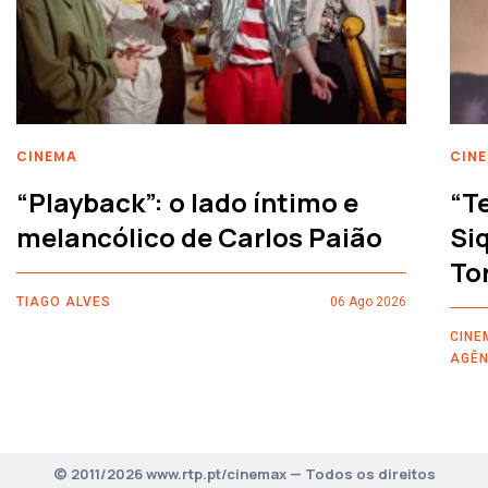
CINEMA
CIN
“Playback”: o lado íntimo e
“T
melancólico de Carlos Paião
Siq
To
TIAGO ALVES
06 Ago 2026
CINE
AGÊN
© 2011/2026 www.rtp.pt/cinemax — Todos os direitos