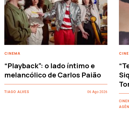
CINEMA
CIN
“Playback”: o lado íntimo e
“T
melancólico de Carlos Paião
Siq
To
TIAGO ALVES
06 Ago 2026
CINE
AGÊN