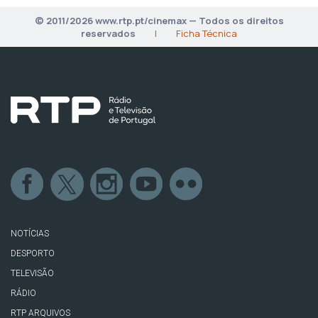
© 2011/2026 www.rtp.pt/cinemax — Todos os direitos
reservados
|
Ficha Técnica
NOTÍCIAS
DESPORTO
TELEVISÃO
RÁDIO
RTP ARQUIVOS