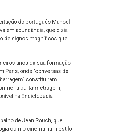
 citação do português Manoel
va em abundância, que dizia
ão de signos magníficos que
meiros anos da sua formação
em Paris, onde "conversas de
barragem" constituíram
 primeira curta-metragem,
onível na Enciclopédia
abalho de Jean Rouch, que
logia com o cinema num estilo