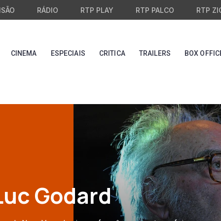
ISÃO
RÁDIO
RTP PLAY
RTP PALCO
RTP ZI
CINEMA
ESPECIAIS
CRITICA
TRAILERS
BOX OFFIC
Luc Godard