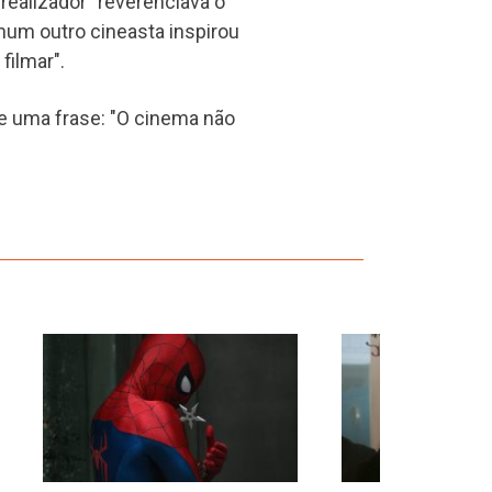
 realizador "reverenciava o
hum outro cineasta inspirou
filmar".
e uma frase: "O cinema não
›