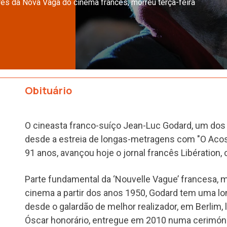
res da Nova Vaga do cinema francês, morreu terça-feira
Obituário
O cineasta franco-suíço Jean-Luc Godard, um dos
desde a estreia de longas-metragens com "O Acos
91 anos, avançou hoje o jornal francês Libération,
Parte fundamental da ‘Nouvelle Vague’ francesa,
cinema a partir dos anos 1950, Godard tem uma lon
desde o galardão de melhor realizador, em Berlim,
Óscar honorário, entregue em 2010 numa cerimón