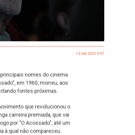
13 Set 2022 9:57
 principais nomes do cinema
sado", em 1960, morreu, aos
 citando fontes próximas.
 movimento que revolucionou o
ga carreira premiada, que vai
 logo por "O Acossado", até um
ia à qual não compareceu.