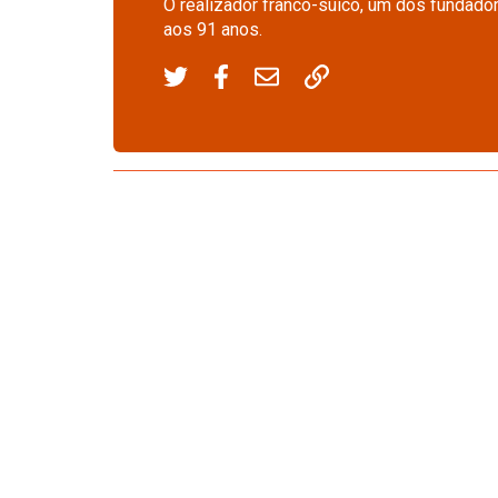
O realizador franco-suíco, um dos fundado
aos 91 anos.