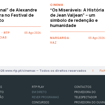
CINEMA
nal” de Alexandre
“Os Miseráveis: A História
ra no Festival de
de Jean Valjean” – um
to
simbolo de redenção e
humanidade
 - RTP
05 Ago 2026
CIAS
MARGARIDA
05 Ago 2026
VAZ
026 www.rtp.pt/cinemax — Todos os direitos reservados
|
Fic
AS
RTP PLAY
CONTACTOS
RTO
EM DIRETO
PROVEDORA DO
SÃO
REVER PROGRAMAS
TELESPECTADOR
CONCURSOS
PROVEDORA DO OUVIN