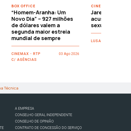
BOX OFFICE
CINEMA
“Homem-Aranha: Um
Jared Leto reje
Novo Dia” – 927 milhões
acusações de 
de dólares valem a
sexuais
segunda maior estreia
mundial de sempre
LUSA
CINEMAX - RTP
03 Ago 2026
C/ AGÊNCIAS
ha Técnica
A EMPRESA
CONSELHO GERAL INDEPENDENTE
CONSELHO DE OPINIÃO
TE
CONTRATO DE CONCESSÃO DO SERVIÇO