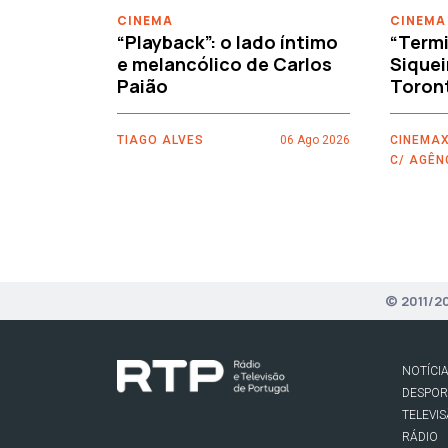
CINEMA
CINEMA
“Playback”: o lado íntimo
“Termi
e melancólico de Carlos
Siquei
Paião
Toron
TIAGO ALVES
06 Ago 2026
CINEMAX
C/ AGÊN
© 2011/2
NOTÍCI
DESPO
TELEVI
RÁDIO