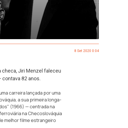
8 Set 2020 0:04
checa, Jiri Menzel faleceu
— contava 82 anos.
uma carreira lançada por uma
váquia, a sua primeira longa-
dos" (1966) — centrada na
erroviária na Checoslováquia
e melhor filme estrangeiro