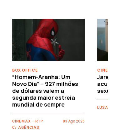
›
BOX OFFICE
CINEMA
“Homem-Aranha: Um
Jared Leto reje
Novo Dia” – 927 milhões
acusações de 
de dólares valem a
sexuais
segunda maior estreia
mundial de sempre
LUSA
CINEMAX - RTP
03 Ago 2026
C/ AGÊNCIAS