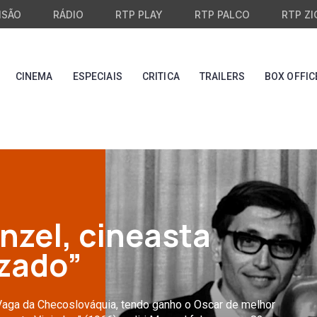
ISÃO
RÁDIO
RTP PLAY
RTP PALCO
RTP ZI
CINEMA
ESPECIAIS
CRITICA
TRAILERS
BOX OFFIC
nzel, cineasta
izado”
aga da Checoslováquia, tendo ganho o Oscar de melhor