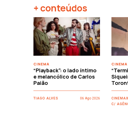
+ conteúdos
‹
CINEMA
CINEMA
“Playback”: o lado íntimo
“Termi
e melancólico de Carlos
Siquei
Paião
Toron
TIAGO ALVES
06 Ago 2026
CINEMAX
C/ AGÊN