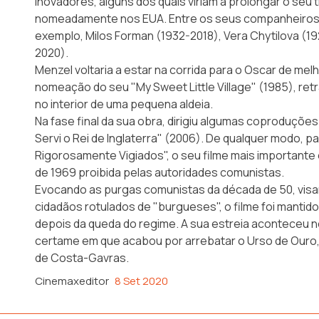
inovadores, alguns dos quais viriam a prolongar o seu 
nomeadamente nos EUA. Entre os seus companheiros a
exemplo, Milos Forman (1932-2018), Vera Chytilova (19
2020).
Menzel voltaria a estar na corrida para o Oscar de mel
nomeação do seu "My Sweet Little Village" (1985), retr
no interior de uma pequena aldeia.
Na fase final da sua obra, dirigiu algumas coproduçõ
Servi o Rei de Inglaterra" (2006). De qualquer modo, p
Rigorosamente Vigiados", o seu filme mais importante 
de 1969 proibida pelas autoridades comunistas.
Evocando as purgas comunistas da década de 50, vis
cidadãos rotulados de "burgueses", o filme foi mantido
depois da queda do regime. A sua estreia aconteceu no
certame em que acabou por arrebatar o Urso de Ouro,
de Costa-Gavras.
Cinemaxeditor
8 Set 2020