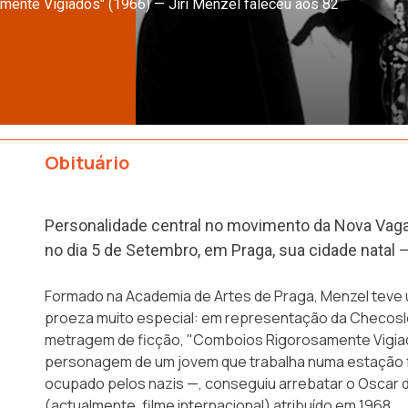
mente Vigiados" (1966) — Jiri Menzel faleceu aos 82
Obituário
Personalidade central no movimento da Nova Vaga 
no dia 5 de Setembro, em Praga, sua cidade natal 
Formado na Academia de Artes de Praga, Menzel teve 
proeza muito especial: em representação da Checoslo
metragem de ficção, "Comboios Rigorosamente Vigia
personagem de um jovem que trabalha numa estação f
ocupado pelos nazis —, conseguiu arrebatar o Oscar d
(actualmente, filme internacional) atribuído em 1968.