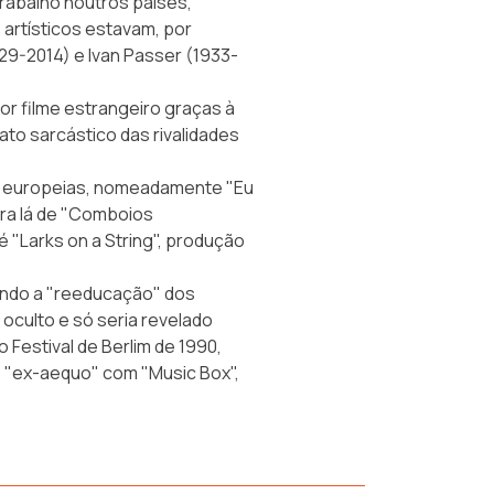
trabalho noutros países,
rtísticos estavam, por
29-2014) e Ivan Passer (1933-
hor filme estrangeiro graças à
ato sarcástico das rivalidades
es europeias, nomeadamente "Eu
ara lá de "Comboios
é "Larks on a String", produção
ando a "reeducação" dos
 oculto e só seria revelado
 Festival de Berlim de
1990
,
 "ex-aequo" com "Music Box",