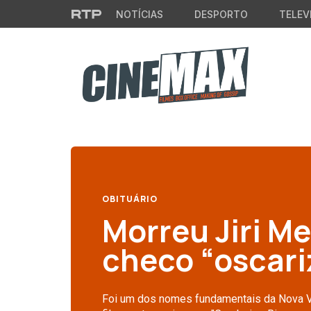
Saltar para o conteúdo principal
NOTÍCIAS
DESPORTO
TELEV
OBITUÁRIO
Morreu Jiri Me
checo “oscar
Foi um dos nomes fundamentais da Nova V