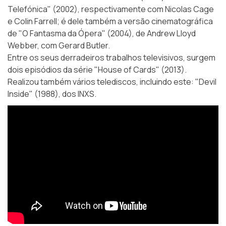
Telefónica" (2002), respectivamente com Nicolas Cage
e Colin Farrell; é dele também a versão cinematográfica
de "O Fantasma da Ópera" (2004), de Andrew Lloyd
Webber, com Gerard Butler.
Entre os seus derradeiros trabalhos televisivos, surgem
dois episódios da série "House of Cards" (2013).
Realizou também vários telediscos, incluindo este: "Devil
Inside" (1988), dos INXS.