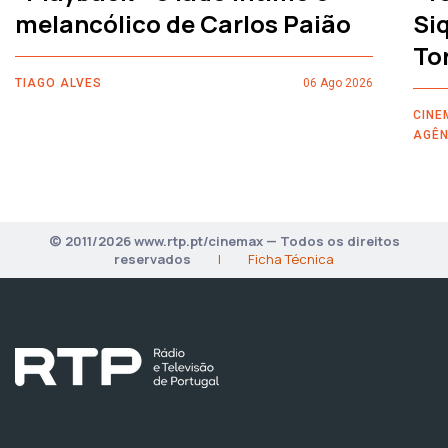
melancólico de Carlos Paião
Siq
To
TIAGO ALVES
06 Ago 2026
CINE
AGÊN
© 2011/2026 www.rtp.pt/cinemax — Todos os direitos
reservados
|
Ficha Técnica