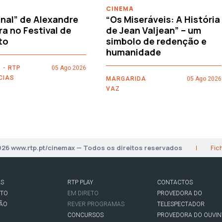
CINEMA
nal” de Alexandre
“Os Miseráveis: A História
ra no Festival de
de Jean Valjean” – um
to
simbolo de redenção e
humanidade
 - RTP
05 Ago 2026
CIAS
MARGARIDA
05 Ago 2026
VAZ
026 www.rtp.pt/cinemax — Todos os direitos reservados
|
Fic
AS
RTP PLAY
CONTACTOS
RTO
EM DIRETO
PROVEDORA DO
SÃO
REVER PROGRAMAS
TELESPECTADOR
CONCURSOS
PROVEDORA DO OUVIN