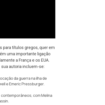
 para títulos gregos, quer em
bém uma importante ligação
amente a França e os EUA.
 sua autoria incluem-se:
ocação da guerra na ilha de
well e Emeric Pressburger.
s contemporâneos, com Melina
assin.