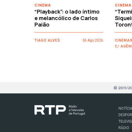
CINEMA
CINEMA
“Playback”: o lado íntimo
“Termi
e melancólico de Carlos
Siquei
Paião
Toron
TIAGO ALVES
06 Ago 2026
CINEMAX
C/ AGÊN
© 2011/2
NOTÍCI
DESPO
TELEVI
RÁDIO