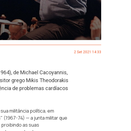
2 Set 2021 14:33
1964), de Michael Cacoyannis,
ositor grego Mikis Theodorakis
uência de problemas cardíacos
ua militância política, em
 (1967-74) — a junta militar que
 proibindo as suas