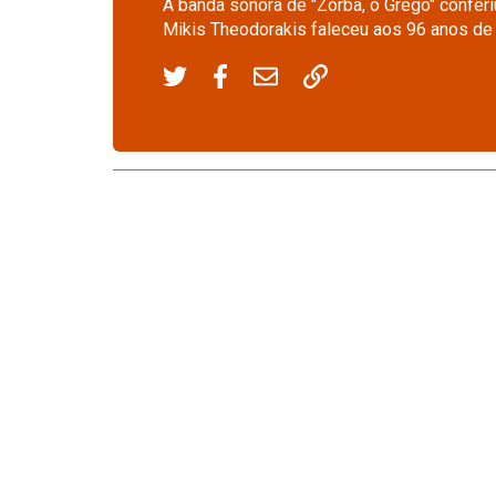
A banda sonora de "Zorba, o Grego" conferi
Mikis Theodorakis faleceu aos 96 anos de 