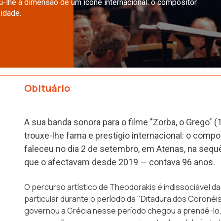
u-lhe a dimensão de um ícone internacional: o compositor
idade.
Obituário
A sua banda sonora para o filme "Zorba, o Grego" (
trouxe-lhe fama e prestígio internacional: o comp
faleceu no dia 2 de setembro, em Atenas, na seq
que o afectavam desde 2019 — contava 96 anos.
O percurso artístico de Theodorakis é indissociável da s
particular durante o período da "Ditadura dos Coronéis"
governou a Grécia nesse período chegou a prendê-lo,