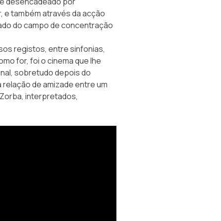
de desencadeado por
r, e também através da acção
rtado do campo de concentração
os registos, entre sinfonias,
mo for, foi o cinema que lhe
onal, sobretudo depois do
a relação de amizade entre um
Zorba, interpretados,