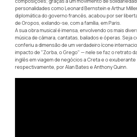
composições; graças a um movimento de solidarieda
personalidades como Leonard Bernstein e Arthur Mille
diplomática do governo francês, acabou por ser libe
de Oropos, exilando-se, com a família, em Paris.
A sua obra musical é imensa, envolvendo os mais divers
música de câmara, cantatas, bailados e óperas. Seja co
conferiu a dimensão de um verdadeiro ícone internaci
impacto de "Zorba, o Grego" — nele se faz o retrato d
inglês em viagem de negócios a Creta e o exuberante 
respectivamente, por Alan Bates e Anthony Quinn.