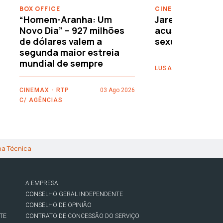
BOX OFFICE
CINEMA
“Homem-Aranha: Um
Jared Leto reje
Novo Dia” – 927 milhões
acusações de 
de dólares valem a
sexuais
segunda maior estreia
mundial de sempre
LUSA
CINEMAX - RTP
03 Ago 2026
C/ AGÊNCIAS
ha Técnica
A EMPRESA
CONSELHO GERAL INDEPENDENTE
CONSELHO DE OPINIÃO
TE
CONTRATO DE CONCESSÃO DO SERVIÇO