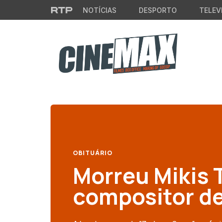
Saltar para o conteúdo principal
NOTÍCIAS
DESPORTO
TELEV
OBITUÁRIO
Morreu Mikis 
compositor de