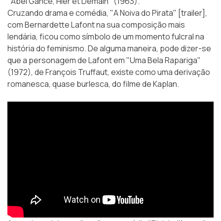
"Abel Gance, Hier et Demain" (1963).
Cruzando drama e comédia, "A Noiva do Pirata" [trailer],
com Bernardette Lafont na sua composição mais
lendária, ficou como símbolo de um momento fulcral na
história do feminismo. De alguma maneira, pode dizer-se
que a personagem de Lafont em "Uma Bela Rapariga"
(1972), de François Truffaut, existe como uma derivação
romanesca, quase burlesca, do filme de Kaplan.