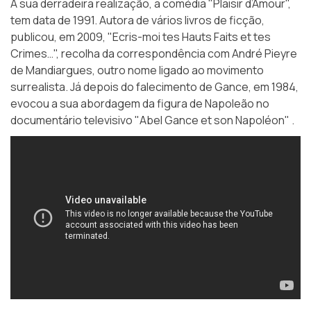
A sua derradeira realização, a comédia "Plaisir d’Amour",
tem data de 1991. Autora de vários livros de ficção,
publicou, em 2009, "Ecris-moi tes Hauts Faits et tes
Crimes…", recolha da correspondência com André Pieyre
de Mandiargues, outro nome ligado ao movimento
surrealista. Já depois do falecimento de Gance, em 1984,
evocou a sua abordagem da figura de Napoleão no
documentário televisivo "Abel Gance et son Napoléon" .