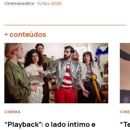
Cinemaxeditor
14 Nov 2020
+ conteúdos
CINEMA
CIN
“Playback”: o lado íntimo e
“T