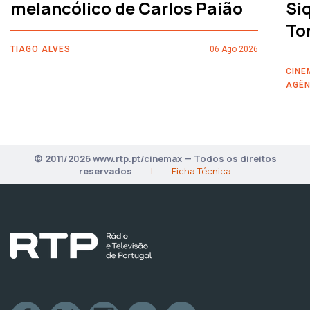
melancólico de Carlos Paião
Siq
To
TIAGO ALVES
06 Ago 2026
CINE
AGÊN
© 2011/2026 www.rtp.pt/cinemax — Todos os direitos
reservados
|
Ficha Técnica