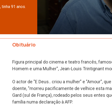
, tinha 91 anos.
Obituário
Figura principal do cinema e teatro francês, famo
Homem e uma Mulher", Jean-Louis Trintignant mor
O actor de "E Deus.. criou a mulher" e "Amour", qu
doente, "morreu pacificamente de velhice esta ma
Gard (sul de França), rodeado pelos seus entes que
família numa declaração à AFP.