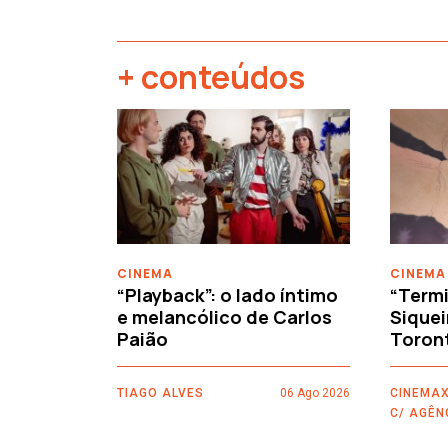
+ conteúdos
‹
CINEMA
CINEMA
“Playback”: o lado íntimo
“Termi
e melancólico de Carlos
Siquei
Paião
Toron
TIAGO ALVES
06 Ago 2026
CINEMAX
C/ AGÊN