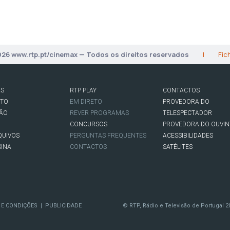
026 www.rtp.pt/cinemax — Todos os direitos reservados
|
Fic
AS
RTP PLAY
CONTACTOS
RTO
EM DIRETO
PROVEDORA DO
SÃO
REVER PROGRAMAS
TELESPECTADOR
CONCURSOS
PROVEDORA DO OUVIN
QUIVOS
PERGUNTAS FREQUENTES
ACESSIBILIDADES
SINA
CONTACTOS
SATÉLITES
 E CONDIÇÕES
PUBLICIDADE
© RTP, Rádio e Televisão de Portugal 2
|