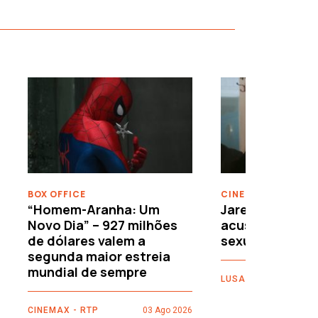
›
BOX OFFICE
CINEMA
“Homem-Aranha: Um
Jared Leto reje
Novo Dia” – 927 milhões
acusações de 
de dólares valem a
sexuais
segunda maior estreia
mundial de sempre
LUSA
CINEMAX - RTP
03 Ago 2026