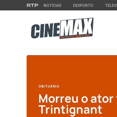
Saltar para o conteúdo principal
NOTÍCIAS
DESPORTO
TELEV
OBITUÁRIO
Morreu o ator
Trintignant