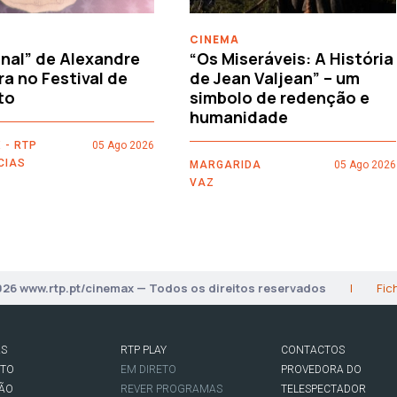
CINEMA
nal” de Alexandre
“Os Miseráveis: A História
ra no Festival de
de Jean Valjean” – um
to
simbolo de redenção e
humanidade
 - RTP
05 Ago 2026
CIAS
MARGARIDA
05 Ago 2026
VAZ
026 www.rtp.pt/cinemax — Todos os direitos reservados
|
Fic
AS
RTP PLAY
CONTACTOS
RTO
EM DIRETO
PROVEDORA DO
SÃO
REVER PROGRAMAS
TELESPECTADOR