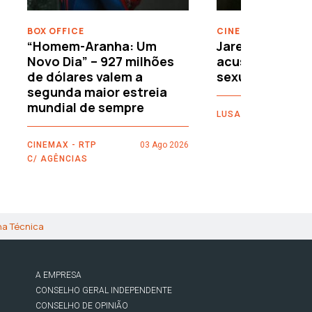
BOX OFFICE
CINEMA
“Homem-Aranha: Um
Jared Leto reje
Novo Dia” – 927 milhões
acusações de 
de dólares valem a
sexuais
segunda maior estreia
mundial de sempre
LUSA
CINEMAX - RTP
03 Ago 2026
C/ AGÊNCIAS
ha Técnica
A EMPRESA
CONSELHO GERAL INDEPENDENTE
CONSELHO DE OPINIÃO