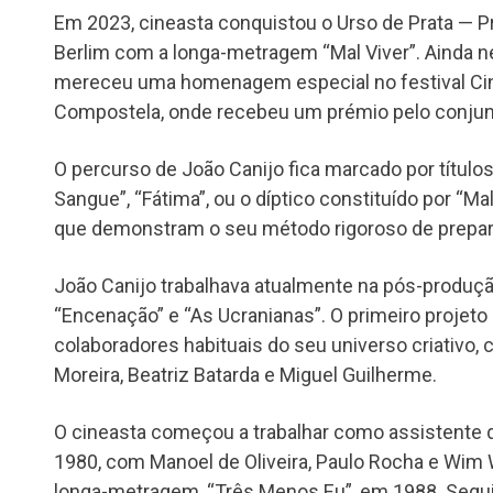
Em 2023, cineasta conquistou o Urso de Prata — Pr
Berlim com a longa-metragem “Mal Viver”. Ainda ne
mereceu uma homenagem especial no festival Cin
Compostela, onde recebeu um prémio pelo conjunt
O percurso de João Canijo fica marcado por títu
Sangue”, “Fátima”, ou o díptico constituído por “Mal
que demonstram o seu método rigoroso de prepar
João Canijo trabalhava atualmente na pós-produçã
“Encenação” e “As Ucranianas”. O primeiro projeto
colaboradores habituais do seu universo criativo, 
Moreira, Beatriz Batarda e Miguel Guilherme.
O cineasta começou a trabalhar como assistente 
1980, com Manoel de Oliveira, Paulo Rocha e Wim 
longa-metragem, “Três Menos Eu”, em 1988. Seguiu