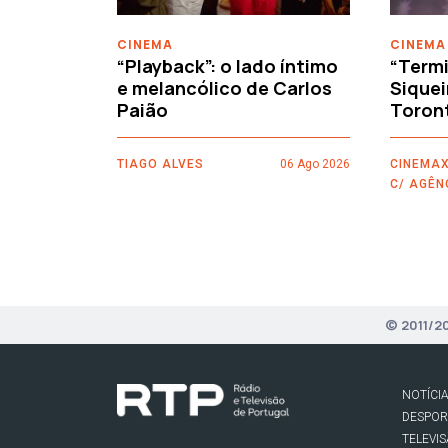
CINEMA
CINEMA
“Playback”: o lado íntimo
“Termi
e melancólico de Carlos
Siquei
Paião
Toron
TIAGO ALVES
06 Ago 2026
CINEMAX
C/ AGÊN
© 2011/2
NOTÍCI
DESPO
TELEVI