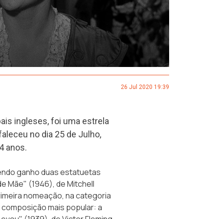
26 Jul 2020 19:39
ais ingleses, foi uma estrela
faleceu no dia 25 de Julho,
4 anos.
tendo ganho duas estatuetas
e Mãe" (1946), de Mitchell
 primeira nomeação, na categoria
ua composição mais popular: a
vou" (1939), de Victor Fleming.