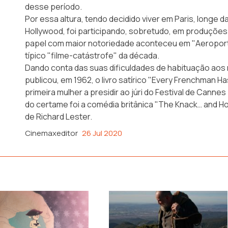
desse período.
Por essa altura, tendo decidido viver em Paris, longe d
Hollywood, foi participando, sobretudo, em produções 
papel com maior notoriedade aconteceu em "Aeroporto
típico "filme-catástrofe" da década.
Dando conta das suas dificuldades de habituação aos
publicou, em 1962, o livro satírico "Every Frenchman H
primeira mulher a presidir ao júri do Festival de Canne
do certame foi a comédia britânica "The Knack… and Ho
de Richard Lester.
Cinemaxeditor
26 Jul 2020