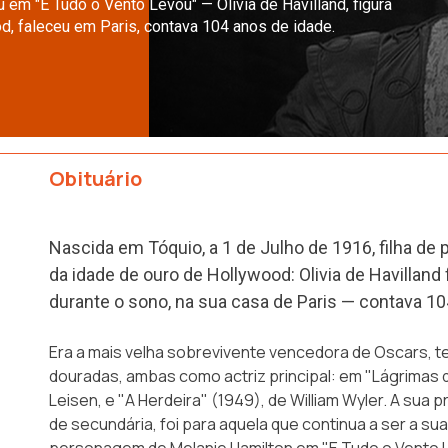
 em "E Tudo o Vento Levou" — Olivia de Havilland, figura
, faleceu em Paris, contava 104 anos de idade.
Obituário
Nascida em Tóquio, a 1 de Julho de 1916, filha de p
da idade de ouro de Hollywood: Olivia de Havilland 
durante o sono, na sua casa de Paris — contava 10
Era a mais velha sobrevivente vencedora de Oscars, 
douradas, ambas como actriz principal: em "Lágrimas d
Leisen, e "A Herdeira" (1949), de William Wyler. A sua
de secundária, foi para aquela que continua a ser a s
personagem de Melanie Hamilton em "E Tudo o Vento Le