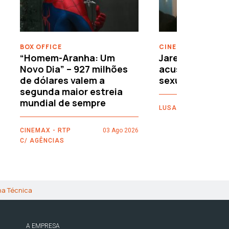
BOX OFFICE
CINEMA
“Homem-Aranha: Um
Jared Leto reje
Novo Dia” – 927 milhões
acusações de 
de dólares valem a
sexuais
segunda maior estreia
mundial de sempre
LUSA
CINEMAX - RTP
03 Ago 2026
C/ AGÊNCIAS
ha Técnica
A EMPRESA