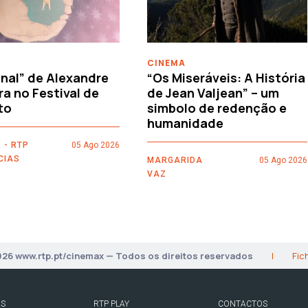
CINEMA
nal” de Alexandre
“Os Miseráveis: A História
ra no Festival de
de Jean Valjean” – um
to
simbolo de redenção e
humanidade
 - RTP
05 Ago 2026
CIAS
MARGARIDA
05 Ago 2026
VAZ
026 www.rtp.pt/cinemax — Todos os direitos reservados
|
Fic
AS
RTP PLAY
CONTACTOS