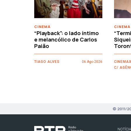
CINEMA
CINEMA
“Playback”: o lado íntimo
“Termi
e melancólico de Carlos
Siquei
Paião
Toron
TIAGO ALVES
06 Ago 2026
CINEMAX
C/ AGÊN
© 2011/2
NOTÍCI