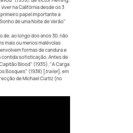
viver na Califórnia desde os 3
 primeiro papel importante a
"Sonho de uma Noite de Verão"
o de, ao longo dos anos 30, não
ens mais ou menos malévolas
s envolvem formas de candura e
 contida sofisticação. Antes de
Capitão Blood" (1935), "A Carga
dos Bosques" (1938) [
trailer
], em
recção de Michael Curtiz (no