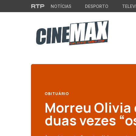
Saltar para o conteúdo principal
NOTÍCIAS
DESPORTO
TELEV
OBITUÁRIO
Morreu Olivia 
duas vezes “o