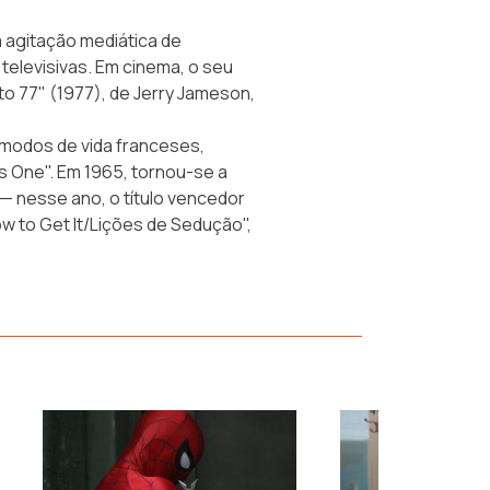
a agitação mediática de
televisivas. Em cinema, o seu
 77" (1977), de Jerry Jameson,
 modos de vida franceses,
as One". Em 1965, tornou-se a
s — nesse ano, o título vencedor
w to Get It/Lições de Sedução",
›