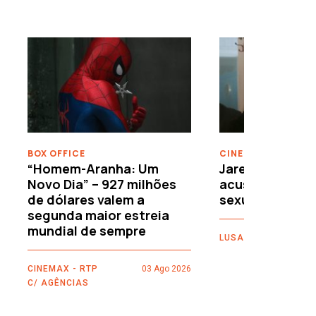
›
BOX OFFICE
CINEMA
“Homem-Aranha: Um
Jared Leto reje
Novo Dia” – 927 milhões
acusações de 
de dólares valem a
sexuais
segunda maior estreia
mundial de sempre
LUSA
CINEMAX - RTP
03 Ago 2026
C/ AGÊNCIAS