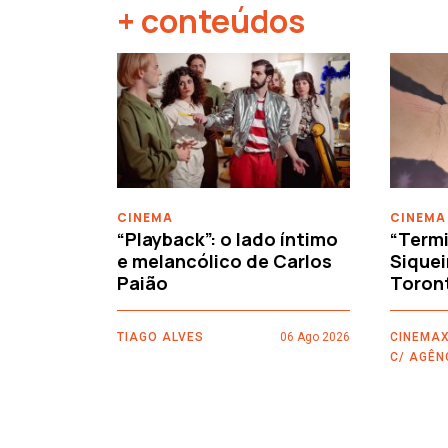
+ conteúdos
‹
CINEMA
CINEMA
“Playback”: o lado íntimo
“Termi
e melancólico de Carlos
Siquei
Paião
Toron
TIAGO ALVES
06 Ago 2026
CINEMAX
C/ AGÊN