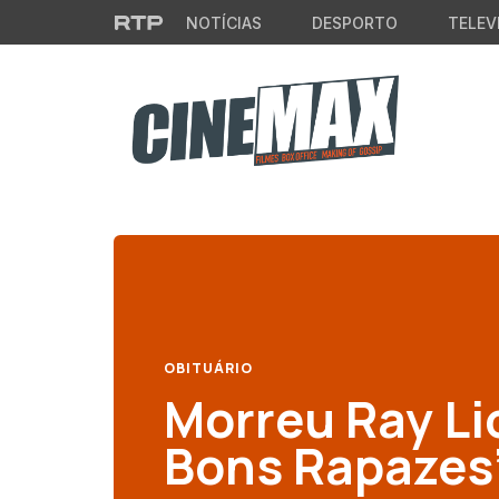
Saltar para o conteúdo principal
NOTÍCIAS
DESPORTO
TELEV
OBITUÁRIO
Morreu Ray Lio
Bons Rapazes