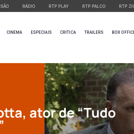
ISÃO
RÁDIO
RTP PLAY
RTP PALCO
RTP ZI
CINEMA
ESPECIAIS
CRITICA
TRAILERS
BOX OFFIC
tta, ator de “Tudo
”