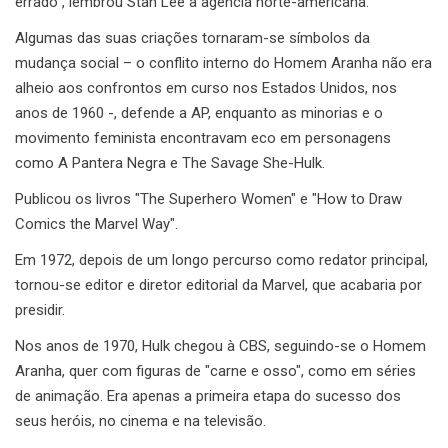
errado", lembrou Stan Lee à agência norte-americana.
Algumas das suas criações tornaram-se símbolos da
mudança social – o conflito interno do Homem Aranha não era
alheio aos confrontos em curso nos Estados Unidos, nos
anos de 1960 -, defende a AP, enquanto as minorias e o
movimento feminista encontravam eco em personagens
como A Pantera Negra e The Savage She-Hulk.
Publicou os livros "The Superhero Women" e "How to Draw
Comics the Marvel Way".
Em 1972, depois de um longo percurso como redator principal,
tornou-se editor e diretor editorial da Marvel, que acabaria por
presidir.
Nos anos de 1970, Hulk chegou à CBS, seguindo-se o Homem
Aranha, quer com figuras de "carne e osso", como em séries
de animação. Era apenas a primeira etapa do sucesso dos
seus heróis, no cinema e na televisão.