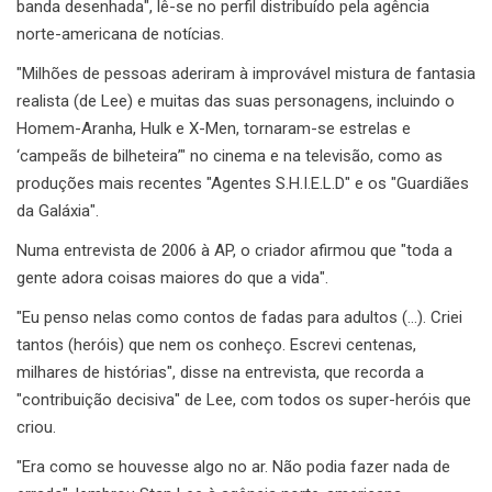
banda desenhada", lê-se no perfil distribuído pela agência
norte-americana de notícias.
"Milhões de pessoas aderiram à improvável mistura de fantasia
realista (de Lee) e muitas das suas personagens, incluindo o
Homem-Aranha, Hulk e X-Men, tornaram-se estrelas e
‘campeãs de bilheteira’" no cinema e na televisão, como as
produções mais recentes "Agentes S.H.I.E.L.D" e os "Guardiães
da Galáxia".
Numa entrevista de 2006 à AP, o criador afirmou que "toda a
gente adora coisas maiores do que a vida".
"Eu penso nelas como contos de fadas para adultos (…). Criei
tantos (heróis) que nem os conheço. Escrevi centenas,
milhares de histórias", disse na entrevista, que recorda a
"contribuição decisiva" de Lee, com todos os super-heróis que
criou.
"Era como se houvesse algo no ar. Não podia fazer nada de