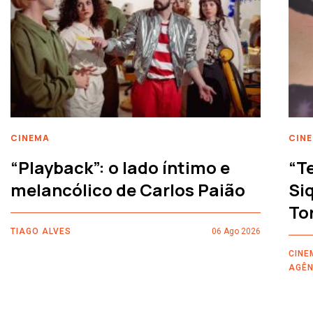
CINEMA
CIN
“Playback”: o lado íntimo e
“T
melancólico de Carlos Paião
Siq
To
TIAGO ALVES
06 Ago 2026
CINE
AGÊN