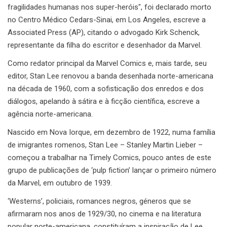
fragilidades humanas nos super-heróis", foi declarado morto
no Centro Médico Cedars-Sinai, em Los Angeles, escreve a
Associated Press (AP), citando o advogado Kirk Schenck,
representante da filha do escritor e desenhador da Marvel.
Como redator principal da Marvel Comics e, mais tarde, seu
editor, Stan Lee renovou a banda desenhada norte-americana
na década de 1960, com a sofisticação dos enredos e dos
diálogos, apelando à sátira e à ficção científica, escreve a
agência norte-americana.
Nascido em Nova Iorque, em dezembro de 1922, numa família
de imigrantes romenos, Stan Lee – Stanley Martin Lieber –
começou a trabalhar na Timely Comics, pouco antes de este
grupo de publicações de ‘pulp fiction’ lançar o primeiro número
da Marvel, em outubro de 1939.
‘Westerns’, policiais, romances negros, géneros que se
afirmaram nos anos de 1929/30, no cinema e na literatura
popular norte-americana, constituíram a inspiração de Lee.