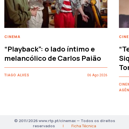
CINEMA
CIN
“Playback”: o lado íntimo e
“T
melancólico de Carlos Paião
Siq
To
TIAGO ALVES
06 Ago 2026
CINE
AGÊN
© 2011/2026 www.rtp.pt/cinemax — Todos os direitos
reservados
|
Ficha Técnica