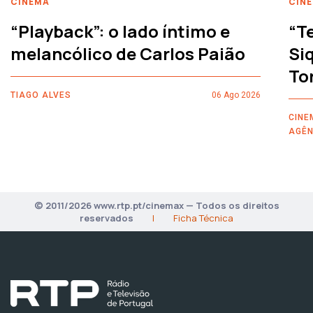
CINEMA
CIN
“Playback”: o lado íntimo e
“T
melancólico de Carlos Paião
Siq
To
TIAGO ALVES
06 Ago 2026
CINE
AGÊN
© 2011/2026 www.rtp.pt/cinemax — Todos os direitos
reservados
|
Ficha Técnica