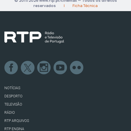
© 2011/2026 www.rtp.pt/cinemax — Todos os direitos
reservados
|
Ficha Técnica
NOTÍCIAS
DESPORTO
TELEVISÃO
RÁDIO
RTP ARQUIVOS
RTP ENSINA