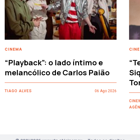
CINEMA
CIN
“Playback”: o lado íntimo e
“T
melancólico de Carlos Paião
Siq
To
TIAGO ALVES
06 Ago 2026
CINE
AGÊN