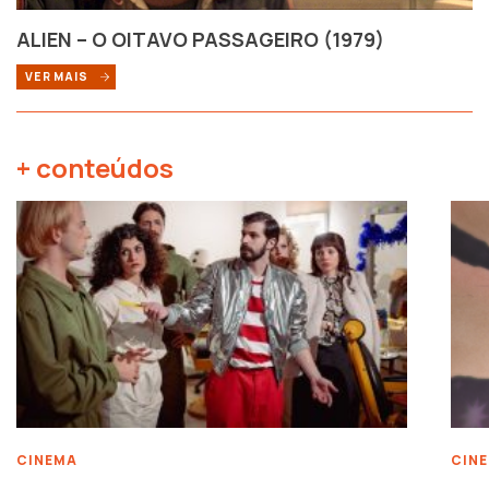
ALIEN – O OITAVO PASSAGEIRO (1979)
VER MAIS
+ conteúdos
CINEMA
CIN