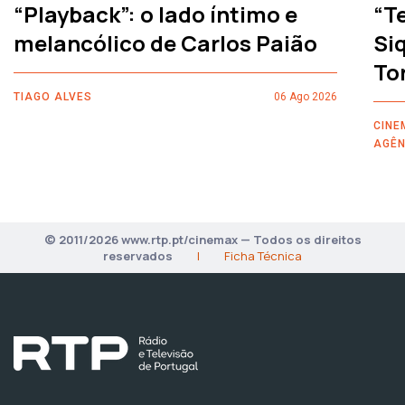
“Playback”: o lado íntimo e
“T
melancólico de Carlos Paião
Siq
To
TIAGO ALVES
06 Ago 2026
CINE
AGÊN
© 2011/2026 www.rtp.pt/cinemax — Todos os direitos
reservados
|
Ficha Técnica