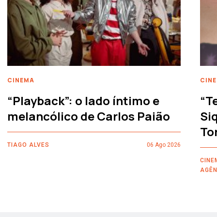
CINEMA
CIN
“Playback”: o lado íntimo e
“T
melancólico de Carlos Paião
Siq
To
TIAGO ALVES
06 Ago 2026
CINE
AGÊN