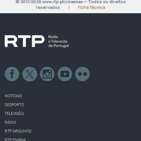
© 2011/2026 www.rtp.pt/cinemax — Todos os direitos
reservados
|
Ficha Técnica
NOTÍCIAS
DESPORTO
TELEVISÃO
RÁDIO
RTP ARQUIVOS
RTP ENSINA