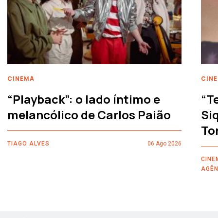
CINEMA
CIN
“Playback”: o lado íntimo e
“T
melancólico de Carlos Paião
Siq
To
TIAGO ALVES
06 Ago 2026
CINE
AGÊN