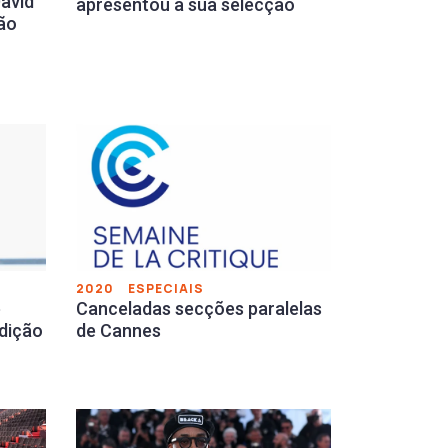
David
apresentou a sua selecção
ção
2020
ESPECIAIS
Canceladas secções paralelas
e
de Cannes
dição