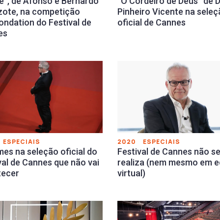
e”, de Afonso e Bernardo
“O Cordeiro de Deus” de 
ote, na competição
Pinheiro Vicente na sele
ondation do Festival de
oficial de Cannes
es
ESPECIAIS
2020
ESPECIAIS
lmes na seleção oficial do
Festival de Cannes não s
val de Cannes que não vai
realiza (nem mesmo em e
tecer
virtual)