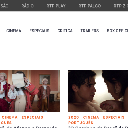
ISÃO
RÁDIO
RTP PLAY
RTP PALCO
RTP ZI
CINEMA
ESPECIAIS
CRITICA
TRAILERS
BOX OFFIC
CINEMA
ESPECIAIS
2020
CINEMA
ESPECIAIS
UGUÊS
PORTUGUÊS