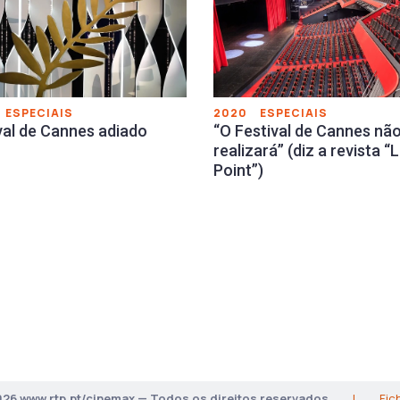
ESPECIAIS
2020
ESPECIAIS
val de Cannes adiado
“O Festival de Cannes não
realizará” (diz a revista “
Point”)
026 www.rtp.pt/cinemax — Todos os direitos reservados
|
Fic