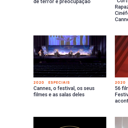
“Cort
de terror e preocupação
Rapaz
Cinéf
Cann
2020
2020
ESPECIAIS
56 fi
Cannes, o festival, os seus
Festi
filmes e as salas deles
acon